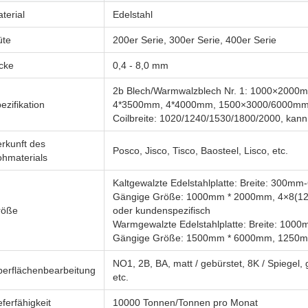
terial
Edelstahl
üte
200er Serie, 300er Serie, 400er Serie
cke
0,4 - 8,0 mm
2b Blech/Warmwalzblech Nr. 1: 1000×200
ezifikation
4*3500mm, 4*4000mm, 1500×3000/6000m
Coilbreite: 1020/1240/1530/1800/2000, kan
rkunft des
Posco, Jisco, Tisco, Baosteel, Lisco, etc.
hmaterials
Kaltgewalzte Edelstahlplatte: Breite: 300
Gängige Größe: 1000mm * 2000mm, 4×8(
röße
oder kundenspezifisch
Warmgewalzte Edelstahlplatte: Breite: 10
Gängige Größe: 1500mm * 6000mm, 1250m
NO1, 2B, BA, matt / gebürstet, 8K / Spiegel,
erflächenbearbeitung
etc.
eferfähigkeit
10000 Tonnen/Tonnen pro Monat