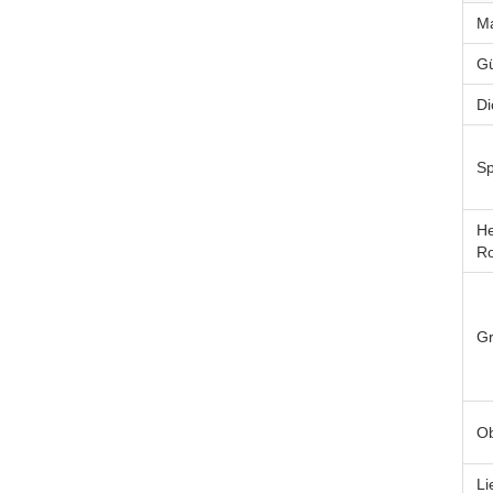
Ma
G
Di
Sp
He
Ro
G
Ob
Li