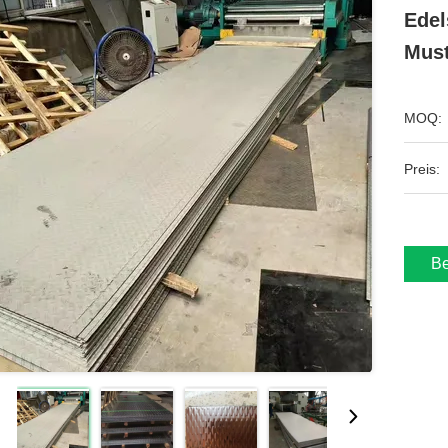
Edel
Mus
MOQ:
Preis:
Be