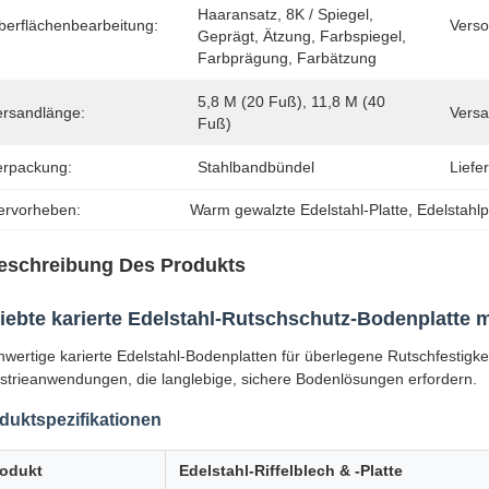
Haaransatz, 8K / Spiegel, 
berflächenbearbeitung:
Verso
Geprägt, Ätzung, Farbspiegel, 
Farbprägung, Farbätzung
5,8 M (20 Fuß), 11,8 M (40 
ersandlänge:
Versa
Fuß)
erpackung:
Stahlbandbündel
Liefer
ervorheben:
Warm gewalzte Edelstahl-Platte
, 
Edelstahlp
eschreibung Des Produkts
iebte karierte Edelstahl-Rutschschutz-Bodenplatte 
wertige karierte Edelstahl-Bodenplatten für überlegene Rutschfestigke
strieanwendungen, die langlebige, sichere Bodenlösungen erfordern.
duktspezifikationen
rodukt
Edelstahl-Riffelblech & -Platte