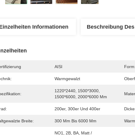
Einzelheiten Informationen
Beschreibung Des
inzelheiten
rtifizierung
AISI
Form
chnik:
Warmgewalzt
Oberf
1220*2440, 1500*3000, 
ezifikation:
Mater
1500*6000, 2000*6000 Mm
rad:
200er, 300er Und 400er
Dicke
ltgewalzte Breite:
300 Mm Bis 6000 Mm
Warmg
NO1, 2B, BA, Matt / 