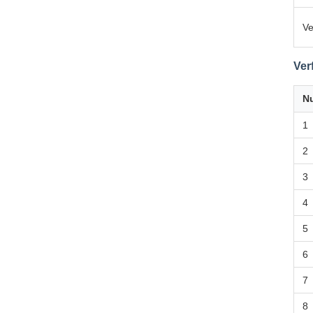
Ve
Ver
N
1
2
3
4
5
6
7
8