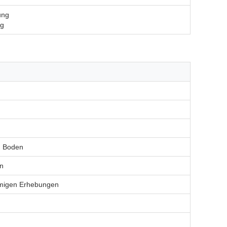
ung
ng
m Boden
en
örmigen Erhebungen