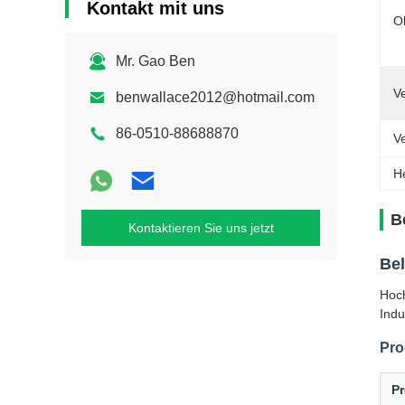
Kontakt mit uns
O
Mr. Gao Ben
V
benwallace2012@hotmail.com
86-0510-88688870
V
H
B
Kontaktieren Sie uns jetzt
Bel
Hoch
Indu
Pro
P