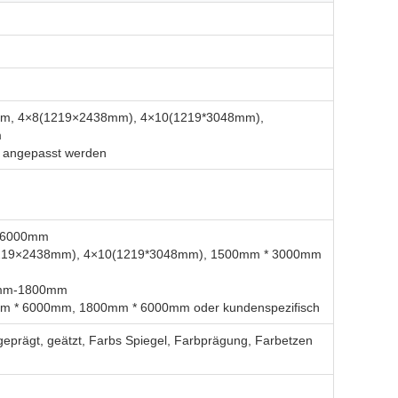
0mm, 4×8(1219×2438mm), 4×10(1219*3048mm),
m
n angepasst werden
mm-6000mm
1219×2438mm), 4×10(1219*3048mm), 1500mm * 3000mm
00mm-1800mm
m * 6000mm, 1800mm * 6000mm oder kundenspezifisch
 geprägt, geätzt, Farbs Spiegel, Farbprägung, Farbetzen