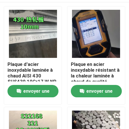
Plaque d'acier
Plaque en acier
inoxydable laminée à
inoxydable résistant à
chaud AISI 430
la chaleur laminée à
SUS430 10Cr17 W.NR
chaud de qualité
1.4016 Surface NO.1
253MA / S30815 avec
À la maison
envoyer une
envoyer une
10*1500*6000
surface de décapage
demande
demande
Produits
Vidéos