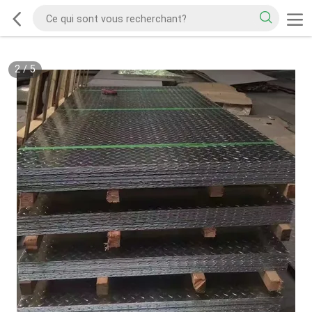
2
/
5