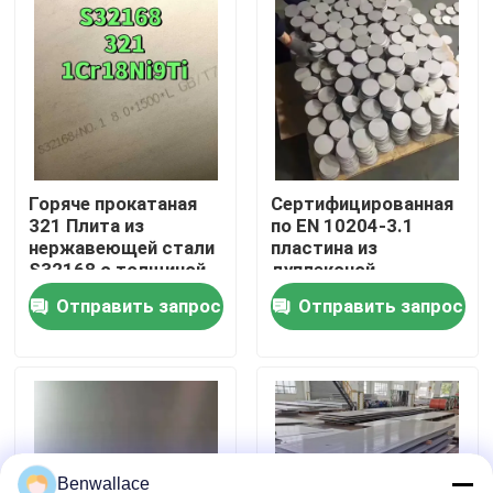
О нас
экскурсия по заводу
Контроль качества
Горяче прокатаная
Сертифицированная
321 Плита из
по EN 10204-3.1
нержавеющей стали
пластина из
S32168 с толщиной
дуплексной
Свяжитесь с нами
3,0 - 80,0 мм и
нержавеющей стали
Отправить запрос
Отправить запрос
коррозионной
марки 1.4462 2205,
стойкостью
изготовленная
Новости
методом горячей
прокатки
Случаи
Запросите цитату
Benwallace