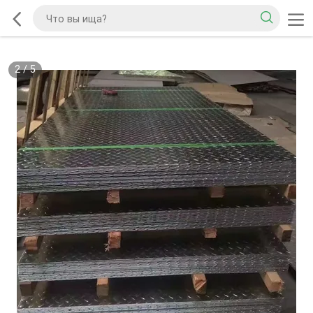
2
/
5