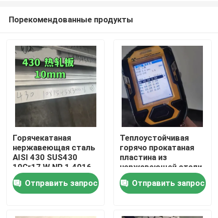
Порекомендованные продукты
Горячекатаная
Теплоустойчивая
нержавеющая сталь
горячо прокатаная
Домой
AISI 430 SUS430
пластина из
10Cr17 W.NR 1.4016
нержавеющей стали
толщиной
класса 253MA /
Отправить запрос
Отправить запрос
Продукты
10*1500*6000 с
S30815 с
поверхностью №1
поверхностью
маринования
Видеозаписи