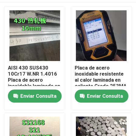
AISI 430 SUS430
Placa de acero
10Cr17 W.NR 1.4016
inoxidable resistente
Placa de acero
al calor laminada en
inoxidable laminada en
caliente Grado 253MA
caliente
/ S30815 con
En casa
Enviar Consulta
Enviar Consulta
10*1500*6000
superficie decapada
Superficie NO.1
Productos
Los vídeos