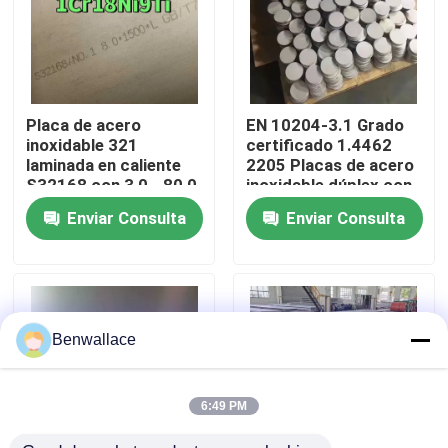
Sobre nosotros
recorrido por la fábrica
Placa de acero
EN 10204-3.1 Grado
inoxidable 321
certificado 1.4462
laminada en caliente
2205 Placas de acero
Control de calidad
S32168 con 3,0 - 80,0
inoxidable dúplex con
mm de espesor y
técnica de laminado
Enviar Consulta
Enviar Consulta
resistencia a la
en caliente
corrosión
Contacta con nosotros
Noticias
Benwallace
Casos de trabajo
6:49 PM
Solicitar una cita