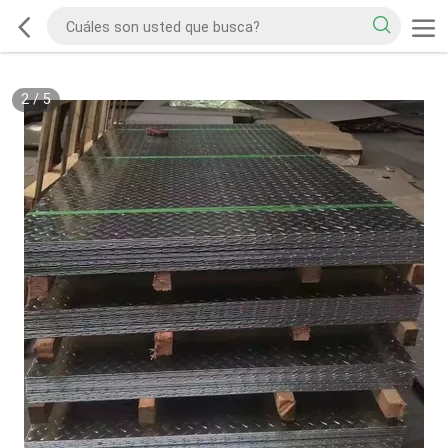
2
/
5