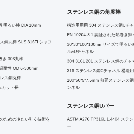
ステンレス鋼の角度棒
 明るい棒 DIA 10mm
構造用用用 304 ステンレス鋼Uチ
EN 10204-3.1 認証された熱
テンレス鋼丸棒 SUS 316Ti シャフ
30*30*100*100mmサイズで
ル&Uチャネル
き 303丸棒
304 316L 201 ステンレス鋼
耐性 OD 6-300mm
316 ステンレス鋼Cチャネル 構造
ンレス鋼丸棒
100*50*5*7.5mm 熱延ステンレ
タムカット長
ンネル
ステンレス鋼Uバー
ョンのための冷たい引く技術を
ASTM A276 TP316L 1.44
ー