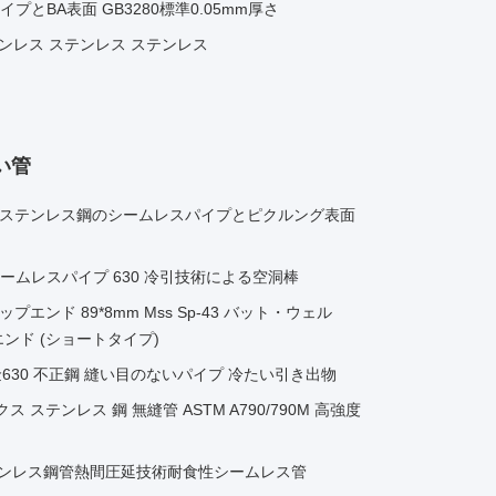
とBA表面 GB3280標準0.05mm厚さ
テンレス ステンレス ステンレス
い管
P304 ステンレス鋼のシームレスパイプとピクルング表面
同鋼シームレスパイプ 630 冷引技術による空洞棒
トップエンド 89*8mm Mss Sp-43 バット・ウェル
ンド (ショートタイプ)
 / 合金630 不正鋼 縫い目のないパイプ 冷たい引き出物
クス ステンレス 鋼 無縫管 ASTM A790/790M 高強度
ステンレス鋼管熱間圧延技術耐食性シームレス管