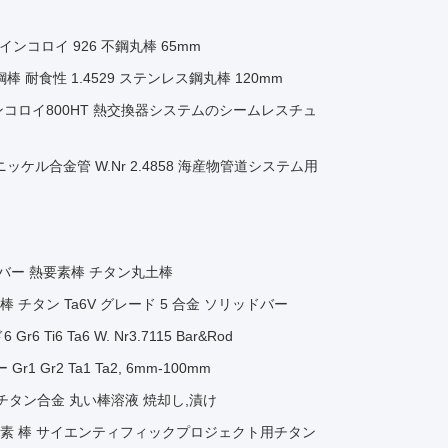
26 インコロイ 926 不鋼丸棒 65mm
金鋼棒 耐食性 1.4529 ステンレス鋼丸棒 120mm
ンコロイ800HT 熱交換器システムのシームレスチュ
無縫ニッケル合金管 W.Nr 2.4858 海産物管道システム用
チタンバー 熱要素棒 チタン丸土棒
 丸棒 チタン Ta6V グレード 5 合金 ソリッドバー
i6 Ta6 W. Nr3.7115 Bar&Rod
Gr2 Ta1 Ta2, 6mm-100mm
蝕型チタン合金 丸い棒溶液 焼却し,漬け
ン 熱元素 棒 サイエンティフィックプロジェクト用チタン