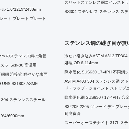
スリットステンレス鋼コイルストライプ
 1.0*1219*2438mm
SS304 ステンレス ステンレス ス
プレート プレート プレート
ステンレス鋼の継ぎ目が無
60*2mm のステンレス鋼の角管
冷たい引き込みASTM A312 T
処理 OD 6-114mm
 6" Sch-80 高温用
降水硬化 SUS630 17-4PH 不
7 mm) 不鋼鋼 溶接管 鮮やかな表面
ASTM A403 304 ステンレス鋼 ス
UNS S31803 ASME
ド・ラップ・ジョイント ストップエ
降水硬化鋼 SUS630 / 17-4PH
01 304 ステンレススチール
S32205 2205 グレード デュプレッ
耐腐食管
9*4*6000mm
スーパーオーステナイト 317L 