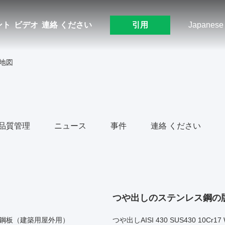
ント
ビデオ
連絡 ください
引用
Japanese
D 地図
品質管理
ニュース
事件
連絡 ください
つや出しのステンレス鋼の
ス鋼板（建築用屋外用）
つや出しAISI 430 SUS430 10Cr1