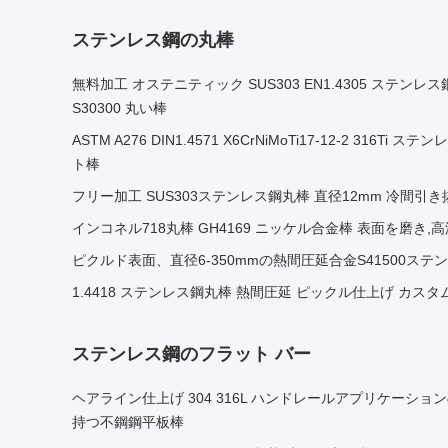
ステンレス鋼の丸棒
無料加工 オステニティック SUS303 EN1.4305 ステンレス鋼
S30300 丸い棒
ASTM A276 DIN1.4571 X6CrNiMoTi17-12-2 316Ti ス
ト棒
フリー加工 SUS303ステンレス鋼丸棒 直径12mm 冷間引き抜
インコネル718丸棒 GH4169 ニッケル合金棒 表面を磨き,高温
ピクルド表面、直径6-350mmの熱間圧延合金S41500ステ
1.4418 ステンレス鋼丸棒 熱間圧延 ピックル仕上げ カス
ステンレス鋼のフラット バー
ヘアライン仕上げ 304 316L ハンドレールアプリケーシ
持つ不鋼鋼平板棒