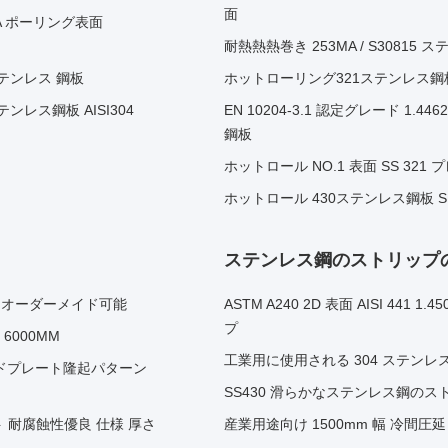
面
,BA ポーリング表面
耐熱熱熱巻き 253MA / S30815
のステンレス 鋼板
ホットローリング321ステンレス鋼板S3
レス鋼板 AISI304
EN 10204-3.1 認定グレード 1
鋼板
ホットロール NO.1 表面 SS 321
ホットロール 430ステンレス鋼板 SUS4
ステンレス鋼のストリップ
m オーダーメイド可能
ASTM A240 2D 表面 AISI 4
プ
 6000MM
工業用に使用される 304 ステンレス
ンドプレート隆起パターン
SS430 滑らかなステンレス鋼のスト
ト 耐腐蝕性優良 仕様 厚さ
産業用途向け 1500mm 幅 冷間圧