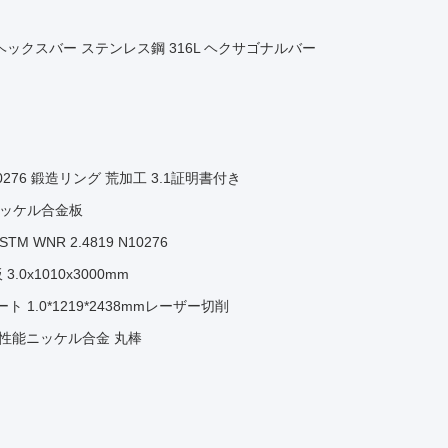
ス鋼 ヘックスバー ステンレス鋼 316L ヘクサゴナルバー
0276 鍛造リング 荒加工 3.1証明書付き
性ニッケル合金板
 WNR 2.4819 N10276
3.0x1010x3000mm
ト 1.0*1219*2438mmレーザー切削
棒 高性能ニッケル合金 丸棒