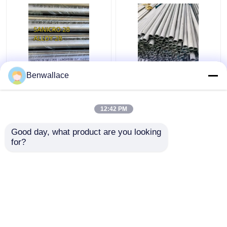
ASTM B709/W. Nr.
ホールバーシームレス
Benwallace
1.4563/合金28 ニッケ
Sus316L OD45x28ID
ル合金管
L3000 mm ASTM A276
TP316Lステンレス鋼管
12:42 PM
ベストプライス
ベストプライス
Good day, what product are you looking 
for?
お問い合わせ
お問い合わせ
多くを見て下さい