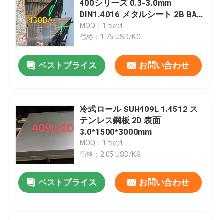
400シリーズ 0.3-3.0mm
DIN1.4016 メタルシート 2B BA
ステンレス鋼の角度棒
表面
MOQ：1つのt
価格：1.75 USD/KG
ステンレス鋼のフラット バー
ベストプライス
お問い合わせ
ステンレス鋼Uバー
冷式ロール SUH409L 1.4512 ス
ステンレス鋼の四角棒
テンレス鋼板 2D 表面
3.0*1500*3000mm
MOQ：1つのt
ステンレス鋼のヘックスバー
価格：2.05 USD/KG
複式アパートのステンレス鋼
ベストプライス
お問い合わせ
Hastelloyの合金