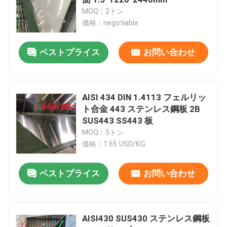
MOQ：2トン
価格：negotiable
冷間圧延されたステンレス鋼 シート
ベストプライス
お問い合わせ
つや出しのステンレス鋼の版
ステンレス鋼のチェック模様の版
AISI 434 DIN 1.4113 フェルリッ
ト合金 443 ステンレス鋼板 2B
SUS443 SS443 板
ステンレス鋼のストリップのコイル
MOQ：5トン
価格：1.65 USD/KG
ステンレス鋼の溶接された管
ベストプライス
お問い合わせ
ステンレス鋼の継ぎ目が無い管
AISI430 SUS430 ステンレス鋼板
ステンレス鋼の丸棒