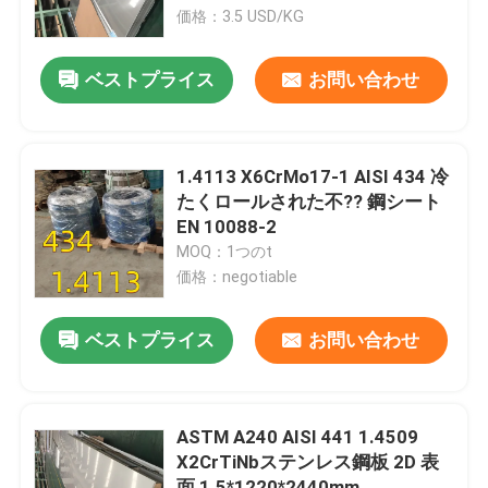
価格：3.5 USD/KG
わたしたち に つい て
ベストプライス
お問い合わせ
工場ツアー
1.4113 X6CrMo17-1 AISI 434 冷
品質管理
たくロールされた不?? 鋼シート
EN 10088-2
MOQ：1つのt
連絡 ください
価格：negotiable
ニュース
ベストプライス
お問い合わせ
事件
ASTM A240 AISI 441 1.4509
X2CrTiNbステンレス鋼板 2D 表
引金 を 求め て ください
面 1.5*1220*2440mm