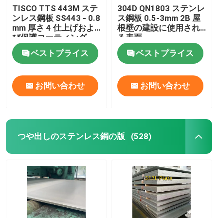
TISCO TTS 443M ステ
304D QN1803 ステンレ
ンレス鋼板 SS443 - 0.8
ス鋼板 0.5-3mm 2B 屋
ニッケル合金
mm 厚さ 4 仕上げおよ
根壁の建設に使用され
び保護コーティング
る表面
Monelの合金
ベストプライス
ベストプライス
窒素合金
お問い合わせ
お問い合わせ
Incoloyの合金
つや出しのステンレス鋼の版
(528)
Inconelの合金
チタン合金
銅素材