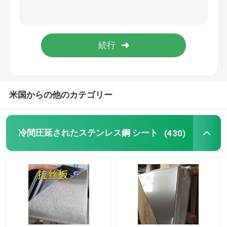
ステンレス鋼の角度棒
ステンレス鋼のフラット バー
ステンレス鋼Uバー
米国からの他のカテゴリー
ステンレス鋼の四角棒
冷間圧延されたステンレス鋼 シート
(430)
ステンレス鋼のヘックスバー
複式アパートのステンレス鋼
Hastelloyの合金