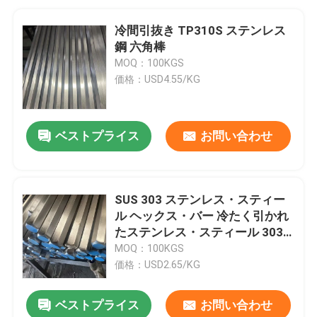
冷間引抜き TP310S ステンレス
鋼 六角棒
MOQ：100KGS
価格：USD4.55/KG
ベストプライス
お問い合わせ
SUS 303 ステンレス・スティー
ル ヘックス・バー 冷たく引かれ
たステンレス・スティール 303
ヘクサゴナル・バー 明るいポー
MOQ：100KGS
リング
価格：USD2.65/KG
ベストプライス
お問い合わせ