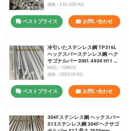
価格：2.65 USD/KG
わたしたち に つい て
ベストプライス
お問い合わせ
工場ツアー
冷引いたステンレス鋼 TP316L
品質管理
ヘックスバーステンレス鋼 ヘク
サゴナルバー DIN1.4404 H11 許
容度
MOQ：100KGS
連絡 ください
価格：USD2.55/KG
ニュース
ベストプライス
お問い合わせ
事件
304Fステンレス鋼 ヘックスバー
S13ステンレス鋼 304Fヘクサゴ
引金 を 求め て ください
ナルバー S17 長さ 2500mm