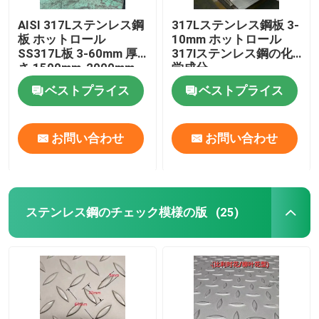
AISI 317Lステンレス鋼
317Lステンレス鋼板 3-
アルミニウム材料
板 ホットロール
10mm ホットロール
SS317L板 3-60mm 厚
317lステンレス鋼の化
さ 1500mm-2000mm
学成分
幅
ベストプライス
ベストプライス
お問い合わせ
お問い合わせ
ステンレス鋼のチェック模様の版
(25)