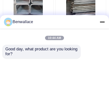
ASTM 316L SS Square
409Lステンレス鋼の溶
Benwallace
Pipe TP316L 1.4404 溶
接管 2D ポリッシュ
接したステンレス鋼管
SUH409L SSパイプ
200*200*6MM
60*1.5*6000 自動車部
10:44 AM
品
ベストプライス
ベストプライス
Good day, what product are you looking 
for?
お問い合わせ
お問い合わせ
多くを見て下さい
ホーム
企業情報
お問い合わせ
Desktop Site
地図
プライバシーポリシー