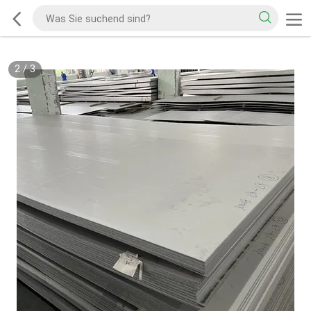
2
/
3