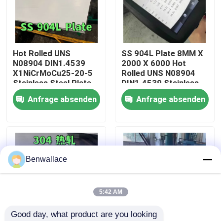
Über uns
Hot Rolled UNS
SS 904L Plate 8MM X
Werksbesichtigung
N08904 DIN1.4539
2000 X 6000 Hot
X1NiCrMoCu25-20-5
Rolled UNS N08904
Stainless Steel Plate
DIN1.4539 Stainless
Qualitätskontrolle
10MM SS 904L Plate
Steel Plate
Anfrage absenden
Anfrage absenden
Kontakt mit uns
Neuigkeiten
Benwallace
Rechtssachen
5:42 AM
Good day, what product are you looking 
Bitte um ein Angebot