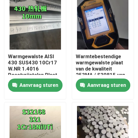
Warmgewalste AISI
Warmtebestendige
430 SUS430 10Cr17
warmgewalste plaat
W.NR 1.4016
van de kwaliteit
Roestvrijstalen Plaat
253MA / S30815 van
10*1500*6000 NO.1
roestvrij staal
Aanvraag sturen
Aanvraag sturen
Oppervlak
Huis
Producten
Video's