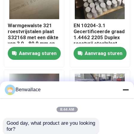
Over ons
Warmgewalste 321
EN 10204-3.1
roestvrijstalen plaat
Gecertificeerde graad
fabriekstour
S32168 met een dikte
1.4462 2205 Duplex
van 3,0 - 80,0 mm en
roestvrij staalplaat
corrosiebestendigheid
met warmgewalste
Aanvraag sturen
Aanvraag sturen
Kwaliteitscontrole
techniek
Neem contact met ons op
Benwallace
Nieuws
8:44 AM
Gevallen
Good day, what product are you looking 
for?
Warmgewalst NO.1
Warmgewalste 430
Vraag een offerte