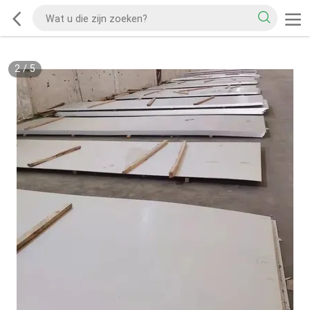
2
/
5