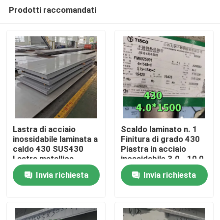
Prodotti raccomandati
Lastra di acciaio
Scaldo laminato n. 1
inossidabile laminata a
Finitura di grado 430
caldo 430 SUS430
Piastra in acciaio
Casa.
Lastra metallica
inossidabile 3.0 - 10,0
8*1500*6000mm con
mm SS 430 Piastra di
Invia richiesta
Invia richiesta
superficie NO.1
TISCO
Prodotti
Video