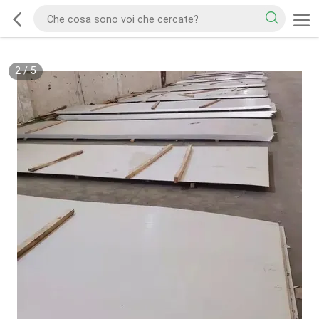
2
/
5