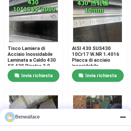
Su di noi
visita della fabbrica
Tisco Lamiera di
AISI 430 SUS430
Controllo della qualità
Acciaio Inossidabile
10Cr17 W.NR 1.4016
Laminata a Caldo 430
Placca di acciaio
SS 430 Piastra 3.0 -
inossidabile
10.0mm Superficie
10*1500*6000
Contattaci
Invia richiesta
Invia richiesta
No.1
Superficie NO.1
Notizie
Casi
Benwallace
Chiedi un preventivo