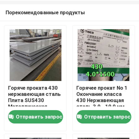
Порекомендованные продукты
Горяче проката 430
Горячее прокат No 1
нержавеющая сталь
Окончание класса
Домой
Плита SUS430
430 Нержавеющая
Металлическая
сталь 3.0 - 10,0 мм
плита 8*1500*6000
SS 430 Плита от
Отправить запрос
Отправить запрос
Продукты
мм с поверхностью
TISCO
NO.1
Видеозаписи