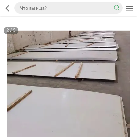
2
/
5