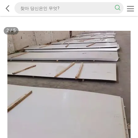
2
/
5