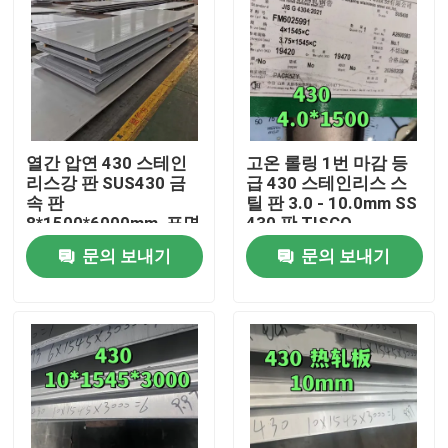
열간 압연 430 스테인
고온 롤링 1번 마감 등
리스강 판 SUS430 금
급 430 스테인리스 스
속 판
틸 판 3.0 - 10.0mm SS
8*1500*6000mm, 표면
430 판 TISCO
NO.1
문의 보내기
문의 보내기
집
제품
비디오