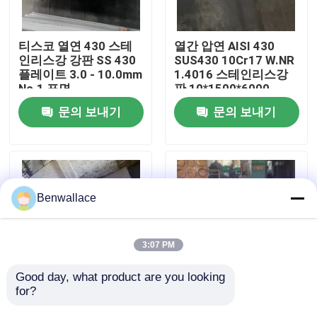
우리 에 관한 것
티스코 열연 430 스테
열간 압연 AISI 430
인리스강 강판 SS 430
SUS430 10Cr17 W.NR
플레이트 3.0 - 10.0mm
1.4016 스테인리스강
공장 투어
No.1 표면
판 10*1500*6000
NO.1 표면
문의 보내기
문의 보내기
품질 관리
저희와 연락
Benwallace
뉴스
3:07 PM
사건
Good day, what product are you looking 
for?
열에 내성이 강한 열로
슈퍼 듀플렉스 (Super
굴착 된 253MA /
Duplex) S32760 화학
인용 을 요청 하십시오