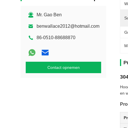
W
Mr. Gao Ben
So
benwallace2012@hotmail.com
G
86-0510-88688870
M
P
Contact opnemen
304
Hoog
en w
Pro
P