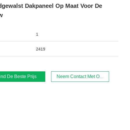
gewalst Dakpaneel Op Maat Voor De
w
1
2419
ind De Beste Prijs
Neem Contact Met Ons Op