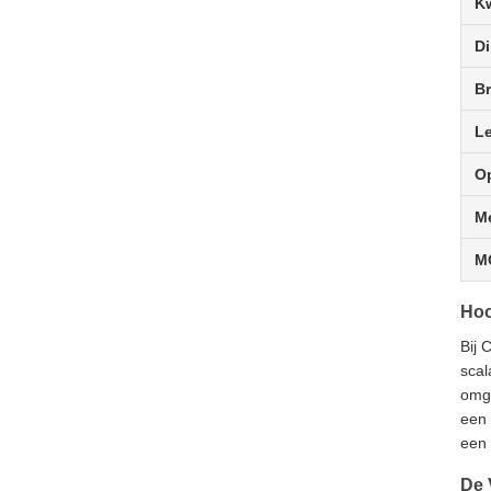
Kw
Di
B
L
O
M
M
Hoo
Bij 
scal
omge
een 
een 
De 