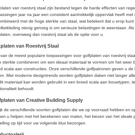
platen van roestvrij staal zijn bestand tegen de harde effecten van rege
assingen jaar na jaar een consistent aantrekkelijk oppervlak heeft me
mbineerd met de hoge sterkte van staal, wat betekent dat u erop kunt 
lbekleding stevig genoeg is om serieuze belastingen te weerstaan. A
platen, overweeg dan roestvrij staal als de optie voor u.
platen van Roestvrij Staal
van de meest populaire toepassingen voor golfplaten van roestvrij sta
 sterkte combineren om een ideaal materiaal te vormen om het weer bui
d scala aan constructies. Onze verschillende golfpatronen geven u de f
en. Met moderne designtrends worden golfplaten daken niet langer all
dit materiaal kan worden gebruikt in een breed scala aan bouwtypen, t
tionaliteit behoudt.
fplaten van Creative Building Supply
jk de verschillende soorten golfplaten die we op voorraad hebben en o
en u helpen met het berekenen van maten, het kiezen van het ideale pa
elling op tijd voor uw volgende klus bezorgen.
ductgalerij