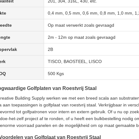
aliteit
201, 304, 316L, 430, etc.
kte
0,4 mm, 0,5 mm, 0,6 mm, 0,8 mm, 1,0 mm, 1
reedte
Op maat verwerkt zoals gevraagd
engte
2m - 12m op maat zoals gevraagd
ppervlak
2B
erk
TISCO, BAOSTEEL, LISCO
OQ
500 Kgs
gwaardige Golfplaten van Roestvrij Staal
Creative Building Supply werken we met een breed scala aan substrate
a aan toepassingen is golfplaat van roestvrij staal. Verkrijgbaar in vers
vormd tot golfpatronen voor intern en extern gebruik. Of u nu op zoek 
doe-het-zelf project af te ronden, of u heeft een bulkbestelling nodi
enorme voorraad panelen en de mogelijkheid om op maat gemaakte best
Voordelen van Golfplaat van Roestvrij Staal