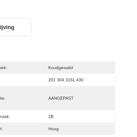
ijving
iek:
Koudgewalst
:
201 304 316L 430
te:
AANGEPAST
vlak:
2B
t:
Hoog