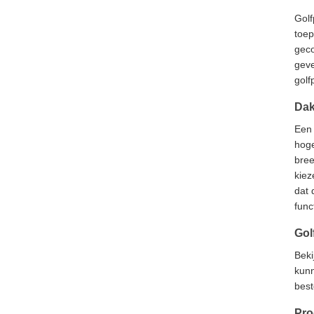
Golf
toep
geco
geve
golf
Dak
Een 
hoge
bree
kiez
dat 
func
Gol
Beki
kunn
best
Pro