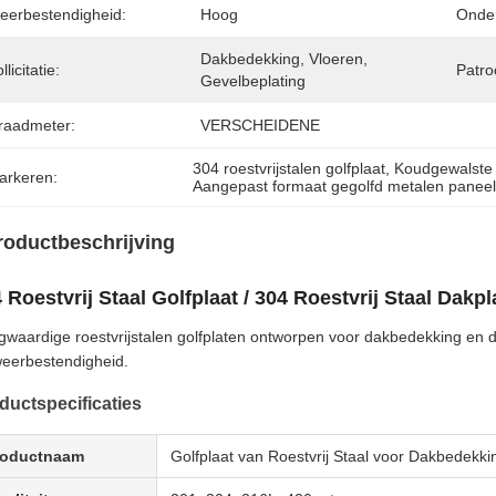
eerbestendigheid:
Hoog
Onde
Dakbedekking, Vloeren, 
llicitatie:
Patro
Gevelbeplating
raadmeter:
VERSCHEIDENE
304 roestvrijstalen golfplaat
, 
Koudgewalste r
arkeren:
Aangepast formaat gegolfd metalen panee
roductbeschrijving
 Roestvrij Staal Golfplaat / 304 Roestvrij Staal Dakpl
waardige roestvrijstalen golfplaten ontworpen voor dakbedekking en 
eerbestendigheid.
ductspecificaties
roductnaam
Golfplaat van Roestvrij Staal voor Dakbedekki