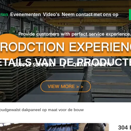
cten
Evenementen
Video's
Neem contact met ons op
ETAILS VAN DE PRODUCT
t koudgewalst dakpaneel op maat voor de bouw
304 