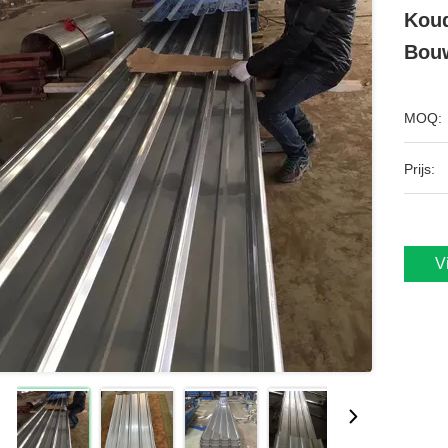
Koud
Bou
MOQ:
Prijs:
V