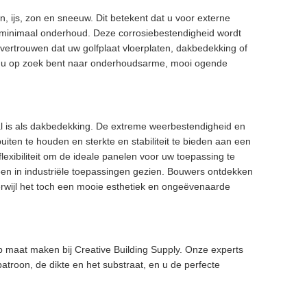
n, ijs, zon en sneeuw. Dit betekent dat u voor externe
t minimaal onderhoud. Deze corrosiebestendigheid wordt
vertrouwen dat uw golfplaat vloerplaten, dakbedekking of
ls u op zoek bent naar onderhoudsarme, mooi ogende
al is als dakbedekking. De extreme weerbestendigheid en
ten te houden en sterkte en stabiliteit te bieden aan een
lexibiliteit om de ideale panelen voor uw toepassing te
een in industriële toepassingen gezien. Bouwers ontdekken
erwijl het toch een mooie esthetiek en ongeëvenaarde
p maat maken bij Creative Building Supply. Onze experts
troon, de dikte en het substraat, en u de perfecte