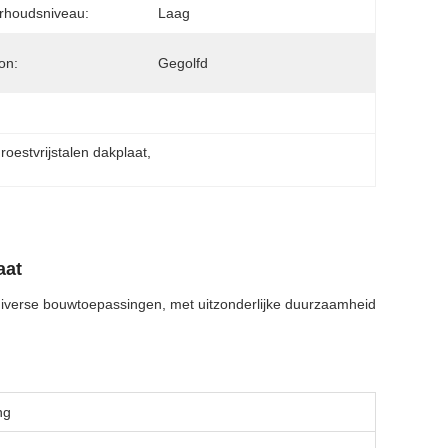
rhoudsniveau:
Laag
on:
Gegolfd
oestvrijstalen dakplaat
, 
l
aat
diverse bouwtoepassingen, met uitzonderlijke duurzaamheid
ng