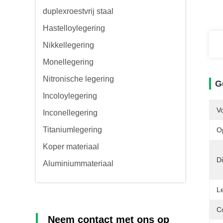
duplexroestvrij staal
Hastelloylegering
Nikkellegering
Monellegering
Nitronische legering
G
Incoloylegering
V
Inconellegering
Titaniumlegering
O
Koper materiaal
Di
Aluminiummateriaal
L
C
Neem contact met ons op