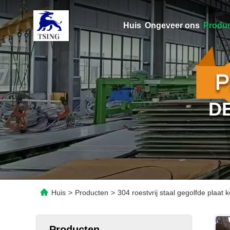
Huis
Ongeveer ons
Produ
D
Huis
>
Producten
>
304 roestvrij staal gegolfde plaa
Producten