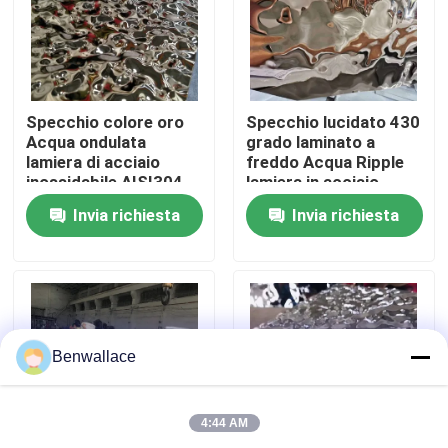
Su di noi
visita della fabbrica
Specchio colore oro
Specchio lucidato 430
Acqua ondulata
grado laminato a
lamiera di acciaio
freddo Acqua Ripple
inossidabile AISI304
lamiera in acciaio
Controllo della qualità
AISI316L per la
inossidabile con
Invia richiesta
Invia richiesta
decorazione del
colore PVD
soffitto
Contattaci
Notizie
Benwallace
Casi
4:44 AM
Chiedi un preventivo