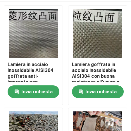
Lamiera in acciaio
Lamiera goffrata in
inossidabile AISI304
acciaio inossidabile
goffrata anti-
AISI304 con buona
impronta con
resistenza all'usura e
spessore da 0,4 a 3,0
superficie goffrata
Invia richiesta
Invia richiesta
Casa.
mm per applicazioni
per applicazioni
architettoniche
decorative
Prodotti
Video