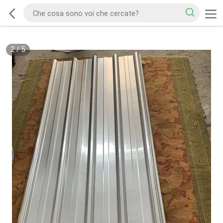
2
/
5