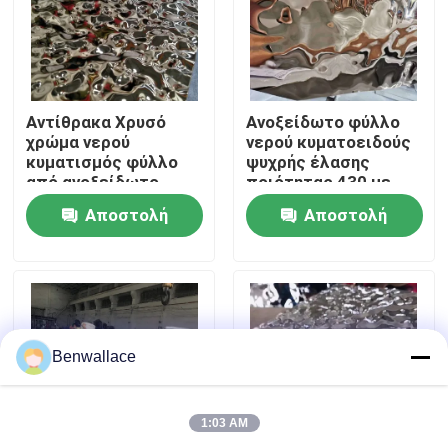
Σχετικά με εμάς
περιοδεία στο εργοστάσιο
Αντίθρακα Χρυσό
Ανοξείδωτο φύλλο
χρώμα νερού
νερού κυματοειδούς
κυματισμός φύλλο
ψυχρής έλασης
από ανοξείδωτο
ποιότητας 430 με
Έλεγχος ποιότητας
χάλυβα AISI304
γυαλιστερό
Αποστολή
Αποστολή
AISI316L για
καθρέφτη και χρώμα
διακόσμηση οροφών
PVD
Επικοινωνήστε μαζί μας
ερώτησης
ερώτησης
Ειδήσεις
Benwallace
Υποθέσεις
1:03 AM
Ζητήστε μια προσφορά