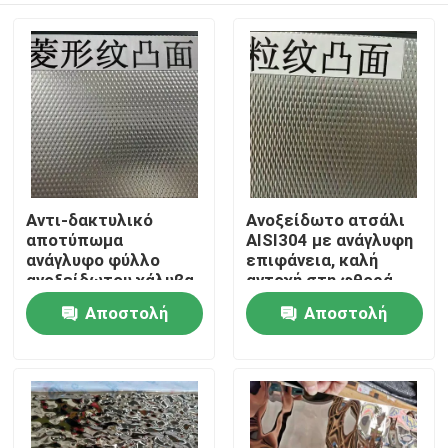
Αντι-δακτυλικό
Ανοξείδωτο ατσάλι
αποτύπωμα
AISI304 με ανάγλυφη
ανάγλυφο φύλλο
επιφάνεια, καλή
ανοξείδωτου χάλυβα
αντοχή στη φθορά
AISI304 με πάχος 0,4
και ανάγλυφη
Αποστολή
Αποστολή
Σπίτι
- 3,0 mm για
επιφάνεια για
αρχιτεκτονικές
διακοσμητικές
ερώτησης
ερώτησης
εφαρμογές
εφαρμογές
Προϊόντα
Βίντεο