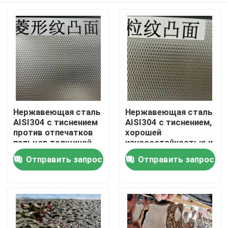
Нержавеющая сталь
Нержавеющая сталь
AISI304 с тиснением
AISI304 с тиснением,
против отпечатков
хорошей
пальцев толщиной
износостойкостью и
0,4 - 3,0 мм для
рельефной
Отправить запрос
Отправить запрос
Домой
архитектурных
поверхностью для
применений
декоративных
применений
Продукты
Видеозаписи