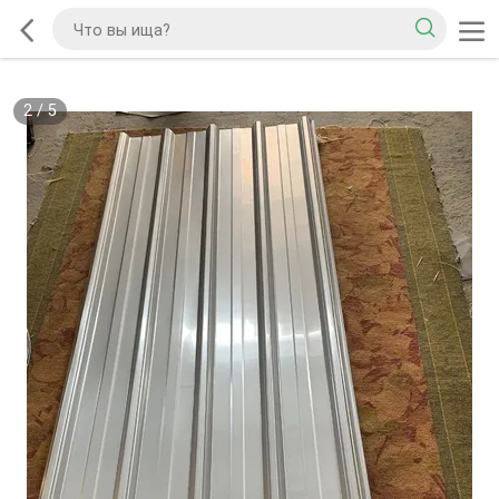
2
/
5