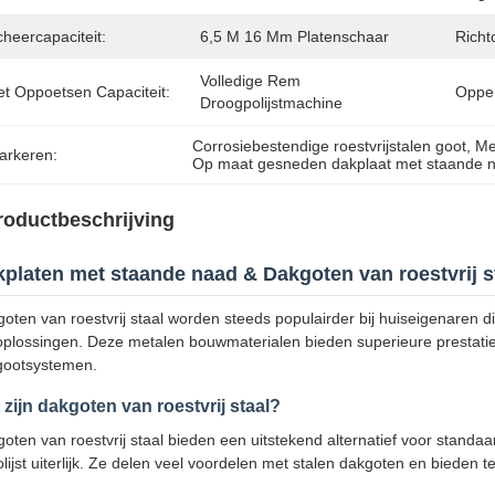
heercapaciteit:
6,5 M 16 Mm Platenschaar
Richtc
Volledige Rem 
et Oppoetsen Capaciteit:
Opperv
Droogpolijstmachine
Corrosiebestendige roestvrijstalen goot
, 
Me
arkeren:
Op maat gesneden dakplaat met staande 
roductbeschrijving
platen met staande naad & Dakgoten van roestvrij s
oten van roestvrij staal worden steeds populairder bij huiseigenaren 
plossingen. Deze metalen bouwmaterialen bieden superieure prestaties 
gootsystemen.
 zijn dakgoten van roestvrij staal?
oten van roestvrij staal bieden een uitstekend alternatief voor stand
lijst uiterlijk. Ze delen veel voordelen met stalen dakgoten en bieden te