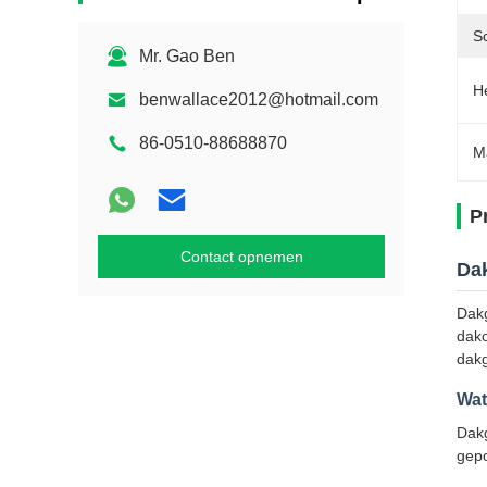
Sc
Mr. Gao Ben
H
benwallace2012@hotmail.com
86-0510-88688870
M
P
Contact opnemen
Dak
Dakg
dako
dak
Wat
Dakg
gepo