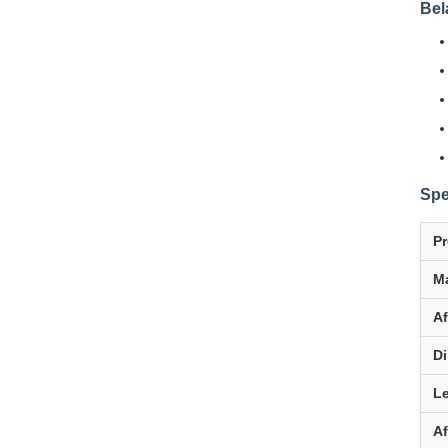
Bel
Spe
P
Ma
A
Di
L
A