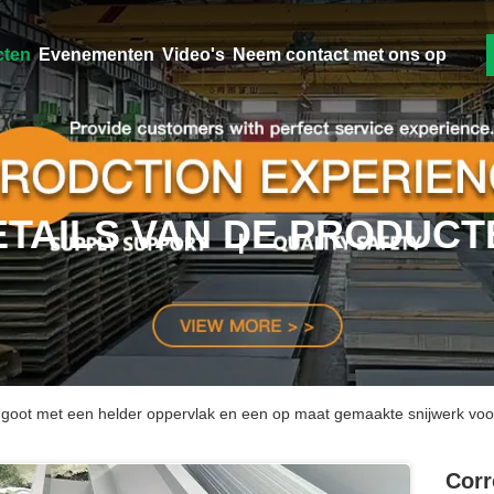
cten
Evenementen
Video's
Neem contact met ons op
ETAILS VAN DE PRODUCT
en goot met een helder oppervlak en een op maat gemaakte snijwerk vo
Corr