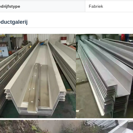
drijfstype
Fabriek
ductgalerij