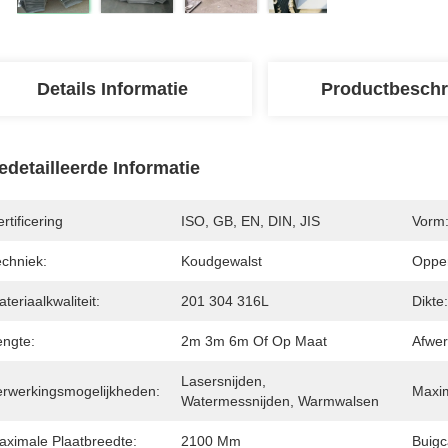
Details Informatie
Productbeschr
edetailleerde Informatie
rtificering
ISO, GB, EN, DIN, JIS
Vorm
echniek:
Koudgewalst
Opper
teriaalkwaliteit:
201 304 316L
Dikte:
engte:
2m 3m 6m Of Op Maat
Afwer
Lasersnijden, 
erwerkingsmogelijkheden:
Maxim
Watermessnijden, Warmwalsen
aximale Plaatbreedte:
2100 Mm
Buigc