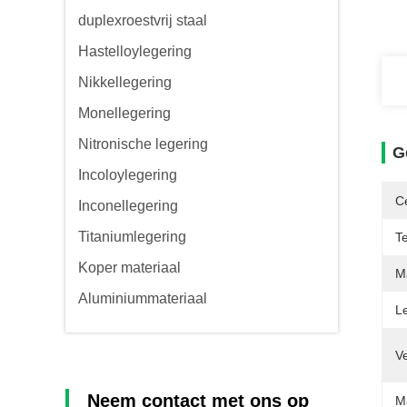
duplexroestvrij staal
Hastelloylegering
Nikkellegering
Monellegering
Nitronische legering
G
Incoloylegering
Ce
Inconellegering
Titaniumlegering
T
Koper materiaal
Ma
Aluminiummateriaal
L
V
Neem contact met ons op
M