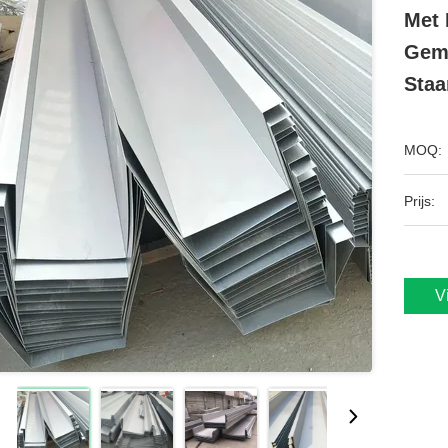
Met 
Gema
Staa
MOQ:
Prijs:
V