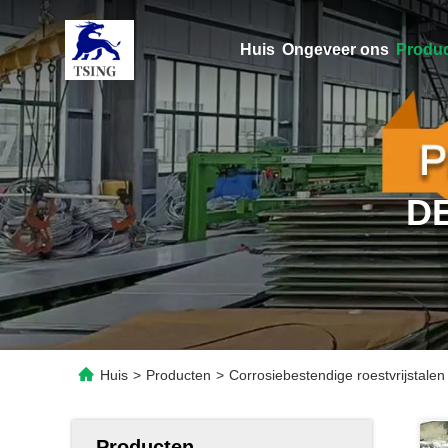
Huis
Ongeveer ons
Produ
D
Huis
>
Producten
>
Corrosiebestendige roestvrijstal
Producten