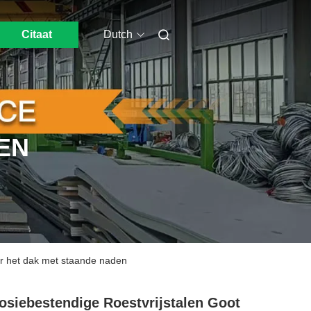
Citaat
Dutch
EN
or het dak met staande naden
osiebestendige Roestvrijstalen Goot