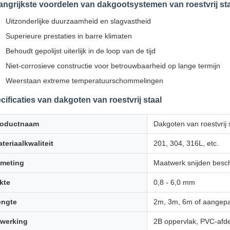
angrijkste voordelen van dakgootsystemen van roestvrij st
Uitzonderlijke duurzaamheid en slagvastheid
Superieure prestaties in barre klimaten
Behoudt gepolijst uiterlijk in de loop van de tijd
Niet-corrosieve constructie voor betrouwbaarheid op lange termijn
Weerstaan extreme temperatuurschommelingen
cificaties van dakgoten van roestvrij staal
roductnaam
Dakgoten van roestvrij 
teriaalkwaliteit
201, 304, 316L, etc.
fmeting
Maatwerk snijden besc
kte
0,8 - 6,0 mm
engte
2m, 3m, 6m of aangepa
fwerking
2B oppervlak, PVC-afd