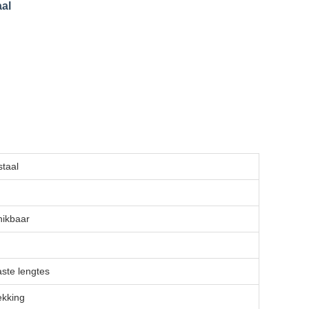
aal
staal
hikbaar
ste lengtes
ekking