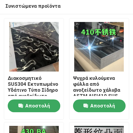
Συνιστώμενα προϊόντα
Διακοσμητικό
Ψυχρά κυλούμενα
SUS304 Εκτυπωμένο
φύλλα από
Υδάτινο Τύπο Σίδηρο
ανοξείδωτο χάλυβα
Σπίτι
από ανοξείδωτο
ASTM AISI410 SUS
χάλυβα για
410 με γυαλισμένη
Αποστολή
Αποστολή
αρχιτεκτονικά
επιφάνεια BA
Προϊόντα
εξωτερικά
0,8*1220*2440
ερώτησης
ερώτησης
Βίντεο