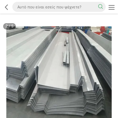
2
/
5