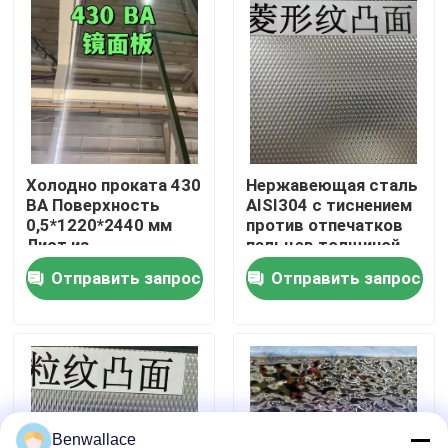
О нас
экскурсия по заводу
Контроль качества
Холодно проката 430
Нержавеющая сталь
BA Поверхность
AISI304 с тиснением
0,5*1220*2440 мм
против отпечатков
Лист из
пальцев толщиной
Свяжитесь с нами
нержавеющей стали
0,4 - 3,0 мм для
Отправить запрос
Отправить запрос
с зеркальной
архитектурных
поверхностью 6K
применений
Новости
Случаи
Запросите цитату
Benwallace