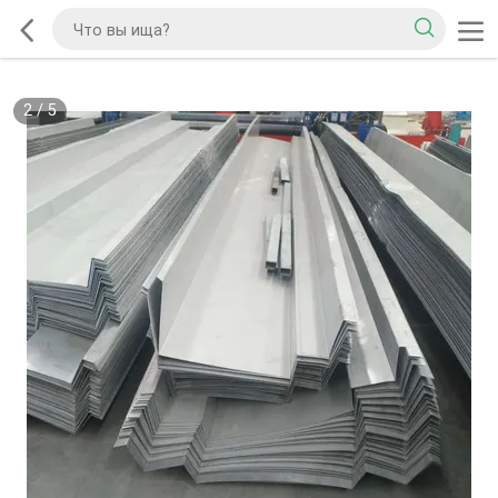
2
/
5