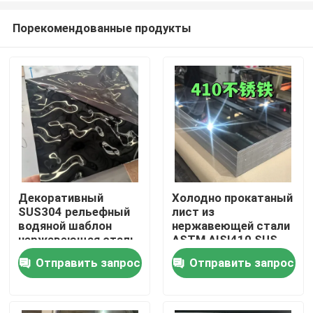
Порекомендованные продукты
Декоративный
Холодно прокатаный
SUS304 рельефный
лист из
Домой
водяной шаблон
нержавеющей стали
нержавеющая сталь
ASTM AISI410 SUS
для архитектурных
410 с полированной
Отправить запрос
Отправить запрос
Продукты
наружных
поверхностью BA
0,8*1220*2440
Видеозаписи