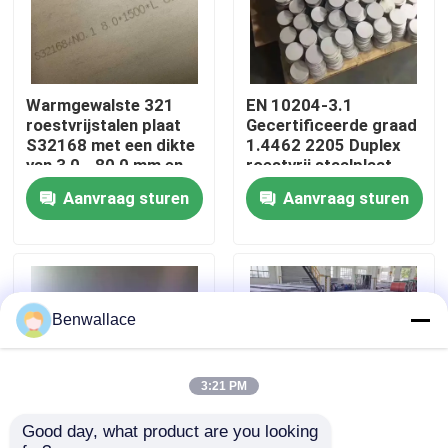
Over ons
Warmgewalste 321
EN 10204-3.1
fabriekstour
roestvrijstalen plaat
Gecertificeerde graad
S32168 met een dikte
1.4462 2205 Duplex
van 3,0 - 80,0 mm en
roestvrij staalplaat
Kwaliteitscontrole
corrosiebestendigheid
met warmgewalste
Aanvraag sturen
Aanvraag sturen
techniek
Neem contact met ons op
Nieuws
Benwallace
Gevallen
3:21 PM
Good day, what product are you looking 
Vraag een offerte