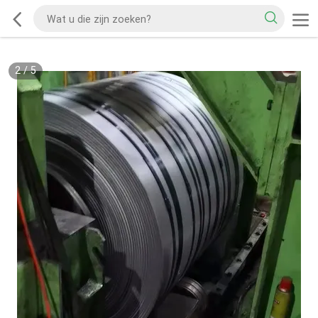
2
/
5