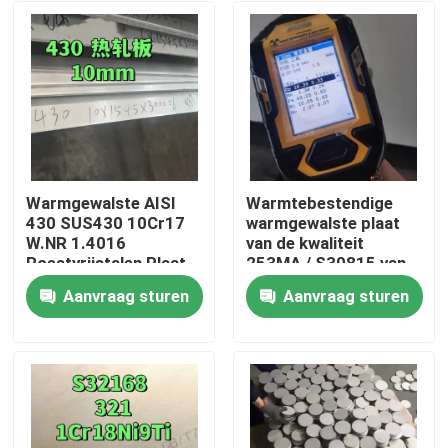
Warmgewalste AISI
Warmtebestendige
430 SUS430 10Cr17
warmgewalste plaat
W.NR 1.4016
van de kwaliteit
Roestvrijstalen Plaat
253MA / S30815 van
10*1500*6000 NO.1
roestvrij staal
Aanvraag sturen
Aanvraag sturen
Oppervlak
Huis
Producten
Video's