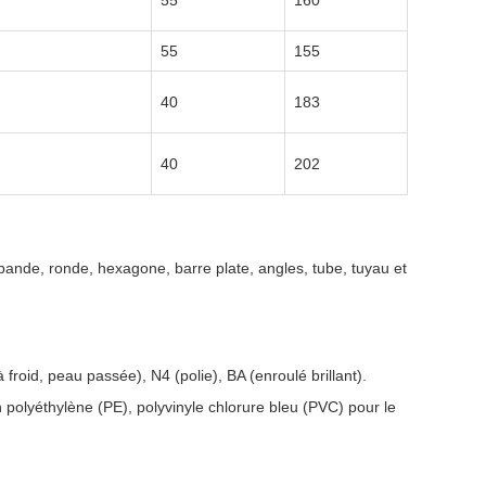
55
160
55
155
40
183
40
202
bande, ronde, hexagone, barre plate, angles, tube, tuyau et
 froid, peau passée), N4 (polie), BA (enroulé brillant).
n polyéthylène (PE), polyvinyle chlorure bleu (PVC) pour le