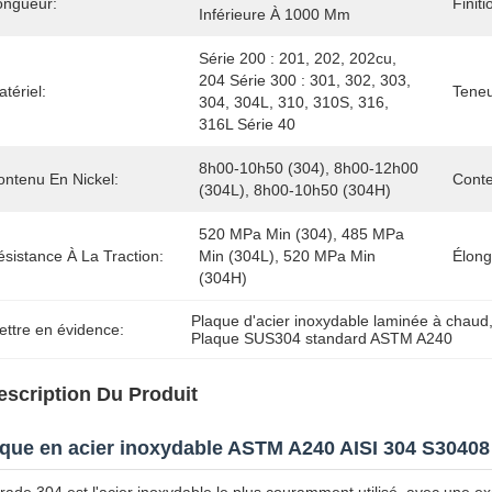
ongueur:
Finiti
Inférieure À 1000 Mm
Série 200 : 201, 202, 202cu, 
204 Série 300 : 301, 302, 303, 
tériel:
Teneu
304, 304L, 310, 310S, 316, 
316L Série 40
8h00-10h50 (304), 8h00-12h00 
ontenu En Nickel:
Cont
(304L), 8h00-10h50 (304H)
520 MPa Min (304), 485 MPa 
sistance À La Traction:
Min (304L), 520 MPa Min 
Élong
(304H)
Plaque d'acier inoxydable laminée à chaud
ettre en évidence:
Plaque SUS304 standard ASTM A240
escription Du Produit
que en acier inoxydable ASTM A240 AISI 304 S3040