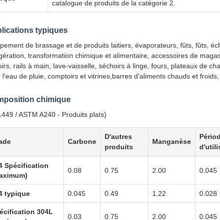
catalogue de produits de la catégorie 2.
lications typiques
pement de brassage et de produits laitiers, évaporateurs, fûts, fûts, é
igération, transformation chimique et alimentaire, accessoires de magasi
oirs, rails à main, lave-vaisselle, séchoirs à linge, fours, plateaux de c
 l'eau de pluie, comptoirs et vitrines,barres d'aliments chauds et froids
position chimique
449 / ASTM A240 - Produits plats)
D'autres
Pério
ade
Carbone
Manganèse
produits
d'util
4 Spécification
0.08
0.75
2.00
0.045
aximum)
4 typique
0.045
0.49
1.22
0.028
écification 304L
0.03
0.75
2.00
0.045