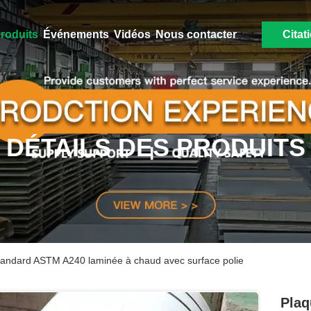
roduits
Événements
Vidéos
Nous contacter
Citat
DÉTAILS DES PRODUITS
standard ASTM A240 laminée à chaud avec surface polie
Plaq