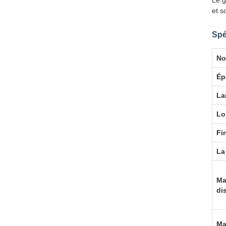
Le g
et s
Spé
No
Ép
La
Lo
Fi
La
Ma
di
Ma