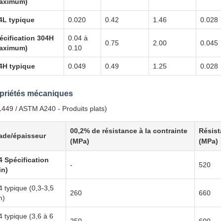
aximum)
4L typique
0.020
0.42
1.46
0.028
écification 304H
0.04 à
0.75
2.00
0.045
aximum)
0.10
4H typique
0.049
0.49
1.25
0.028
priétés mécaniques
449 / ASTM A240 - Produits plats)
00,2% de résistance à la contrainte
Résist
ade/épaisseur
(MPa)
(MPa)
4 Spécification
-
520
in)
4 typique (0,3-3,5
260
660
m)
4 typique (3,6 à 6