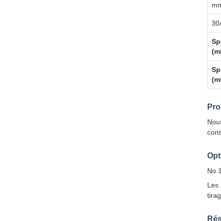
m
30
Sp
(m
Sp
(m
Pro
Nous
con
Opt
No 1
Les 
tira
Rés