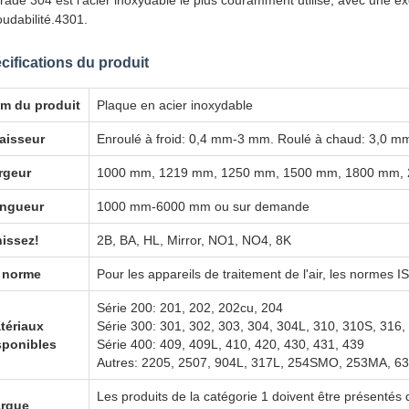
rade 304 est l'acier inoxydable le plus couramment utilisé, avec une exc
oudabilité.4301.
cifications du produit
m du produit
Plaque en acier inoxydable
aisseur
Enroulé à froid: 0,4 mm-3 mm. Roulé à chaud: 3,0 
rgeur
1000 mm, 1219 mm, 1250 mm, 1500 mm, 1800 mm, 
ngueur
1000 mm-6000 mm ou sur demande
nissez!
2B, BA, HL, Mirror, NO1, NO4, 8K
 norme
Pour les appareils de traitement de l'air, les normes 
Série 200: 201, 202, 202cu, 204
tériaux
Série 300: 301, 302, 303, 304, 304L, 310, 310S, 316,
sponibles
Série 400: 409, 409L, 410, 420, 430, 431, 439
Autres: 2205, 2507, 904L, 317L, 254SMO, 253MA, 630, 
Les produits de la catégorie 1 doivent être présentés 
rque