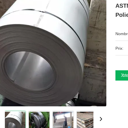
ASTM
Poli
Nombre
Prix:
Obte