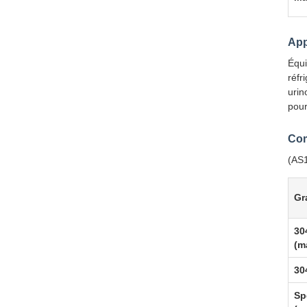
App
Équi
réfr
urin
pour
Com
(AS1
Gr
30
(m
30
Sp