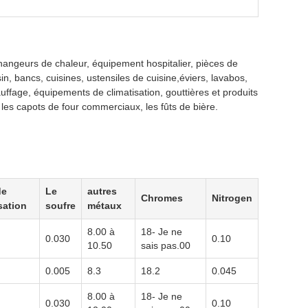
changeurs de chaleur, équipement hospitalier, pièces de
n, bancs, cuisines, ustensiles de cuisine,éviers, lavabos,
hauffage, équipements de climatisation, gouttières et produits
, les capots de four commerciaux, les fûts de bière.
de
Le
autres
Chromes
Nitrogen
isation
soufre
métaux
8.00 à
18- Je ne
0.030
0.10
10.50
sais pas.00
0.005
8.3
18.2
0.045
8.00 à
18- Je ne
0.030
0.10