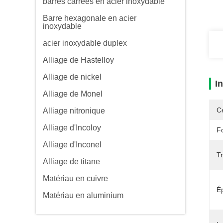
barres carrées en acier inoxydable
Barre hexagonale en acier
inoxydable
acier inoxydable duplex
Alliage de Hastelloy
Alliage de nickel
I
Alliage de Monel
Ce
Alliage nitronique
Alliage d'Incoloy
F
Alliage d'Inconel
T
Alliage de titane
Matériau en cuivre
É
Matériau en aluminium