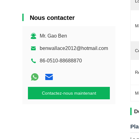
L
Nous contacter
Ma
Mr. Gao Ben
benwallace2012@hotmail.com
C
86-0510-88688870
Ré
Contactez-nous maintenant
M
D
Pla