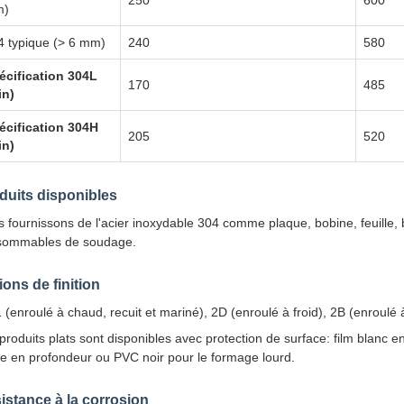
250
600
m)
4 typique (> 6 mm)
240
580
écification 304L
170
485
in)
écification 304H
205
520
in)
duits disponibles
 fournissons de l'acier inoxydable 304 comme plaque, bobine, feuille, 
sommables de soudage.
ions de finition
 (enroulé à chaud, recuit et mariné), 2D (enroulé à froid), 2B (enroulé à
produits plats sont disponibles avec protection de surface: film blanc e
ge en profondeur ou PVC noir pour le formage lourd.
istance à la corrosion