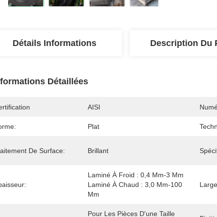
Détails Informations
Description Du 
nformations Détaillées
rtification
AISI
Numé
orme:
Plat
Techn
raitement De Surface:
Brillant
Spécif
Laminé À Froid : 0,4 Mm-3 Mm 
paisseur:
Laminé À Chaud : 3,0 Mm-100 
Large
Mm
Pour Les Pièces D'une Taille 