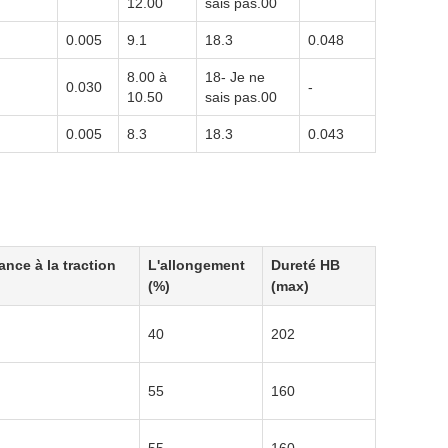
12.00
sais pas.00
0.005
9.1
18.3
0.048
8.00 à
18- Je ne
0.030
-
10.50
sais pas.00
0.005
8.3
18.3
0.043
ance à la traction
L'allongement
Dureté HB
(%)
(max)
40
202
55
160