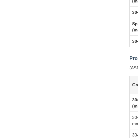
(m
30
Sp
(m
30
Pro
(AS1
Gr
30
(m
30
m
30