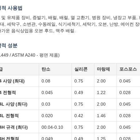
형적 사용법
 및 유제품 장비, 증발기, 배럴, 배럴, 열 교환기, 병원 장비, 냉장고 부품, 
대, 세탁구, 소변관, 수동레일, 식기세척기, 세탁기, 오븐, 난방, 에어컨 
차가운 음식상업용 오븐 후드, 맥주 배럴.
적 성분
1449 / ASTM A240 - 평면 제품)
급
탄소
실리콘
마랑제
포스포스
4 사양 (최대)
0.08
0.75
2.00
0.045
04 전형적
0.045
0.49
1.22
0.028
4L 사양 (최다)
0.03
0.75
2.00
0.045
04L 전형적
0.020
0.42
1.46
0.028
4H 규격 (최다)
00.04-0.10
0.75
2.00
0.045
04H 전형적
0.049
0.49
1.25
0.028