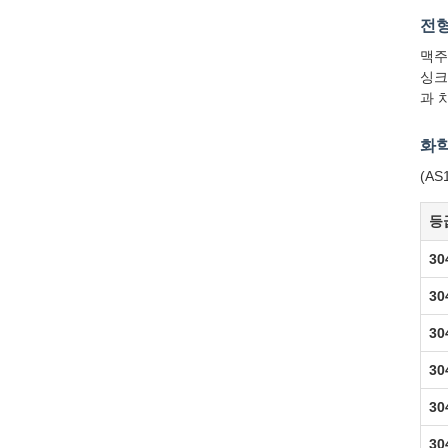
전
맥주
싱크
과 
화학
(AS
등
30
3
30
3
30
3