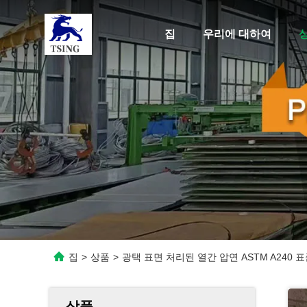
집
우리에 대하여
집
>
상품
>
광택 표면 처리된 열간 압연 ASTM A240 
상품