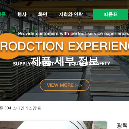
상품
행사
화면
저희와 연락
따옴표
제품 세부 정보
표준 304 스테인리스강 판
광택 