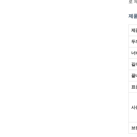
로 
제품
제
두
너
길
끝
표
사
브