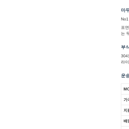
마무
No1
표면
는 
부식
30
라이
운송
M
가
지
배