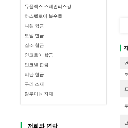
듀플렉스 스테인리스강
하스텔로이 불순물
니켈 합금
모넬 합금
질소 합금
자
인코로이 합금
인코넬 합금
티탄 합금
모
구리 소재
표
알루미늄 자재
두
길
저희와 연락