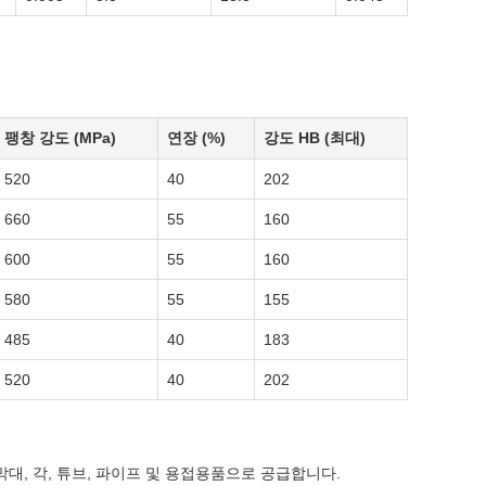
팽창 강도 (MPa)
연장 (%)
강도 HB (최대)
520
40
202
660
55
160
600
55
160
580
55
155
485
40
183
520
40
202
 막대, 각, 튜브, 파이프 및 용접용품으로 공급합니다.