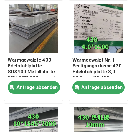
Warmgewalzte 430
Warmgewalzt Nr. 1
Edelstahlplatte
Fertigungsklasse 430
SUS430 Metallplatte
Edelstahlplatte 3,0 -
8*1500*6000mm mit
10,0 mm SS 430
NO.1 Oberfläche
Platte von TISCO
Anfrage absenden
Anfrage absenden
Zu Hause
Produkte
Videos