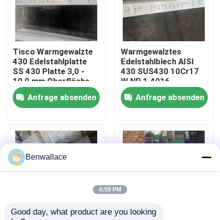
Über uns
Tisco Warmgewalzte
Warmgewalztes
Werksbesichtigung
430 Edelstahlplatte
Edelstahlblech AISI
SS 430 Platte 3,0 -
430 SUS430 10Cr17
10,0 mm Oberfläche
W.NR 1.4016
Qualitätskontrolle
Nr. 1
10*1500*6000
Anfrage absenden
Anfrage absenden
Oberfläche NO.1
Kontakt mit uns
Neuigkeiten
Benwallace
Rechtssachen
4:59 PM
Good day, what product are you looking 
Bitte um ein Angebot