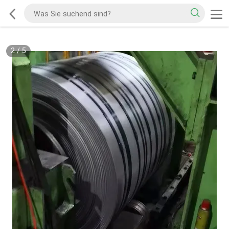
2
/
5