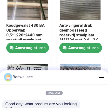
Over ons
Koudgewalst 430 BA
Anti-vingerafdruk
fabriekstour
Oppervlak
geëmbosseerd
0,5*1220*2440 mm
roestvrij staalplaat
roestvrij staalplaat
AISI304 met 0,4 - 3,0
Kwaliteitscontrole
met 6K
mm dikte voor
Aanvraag sturen
Aanvraag sturen
spiegeloppervlak
architecturale
toepassingen
Neem contact met ons op
Nieuws
Benwallace
Gevallen
8:42 AM
Good day, what product are you looking 
Vraag een offerte