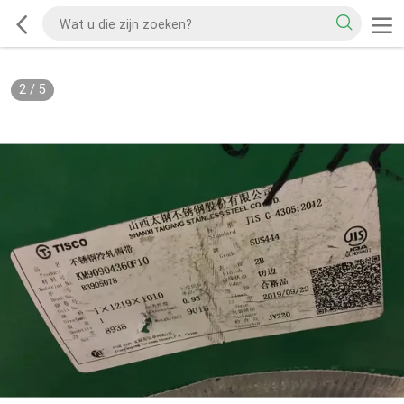
2
/
5