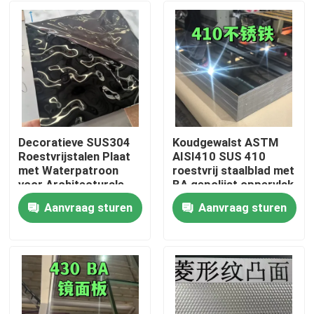
Decoratieve SUS304
Koudgewalst ASTM
Roestvrijstalen Plaat
AISI410 SUS 410
met Waterpatroon
roestvrij staalblad met
voor Architecturale
BA gepolijst oppervlak
Buitenruimtes
0,8 * 1220 * 2440
Aanvraag sturen
Aanvraag sturen
Huis
Producten
Video's