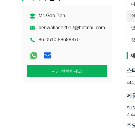
니
Mr. Gao Ben
인
benwallace2012@hotmail.com
밀
86-0510-88688870
강
제
스
지금 연락하세요
444
제
SU
리스
주요