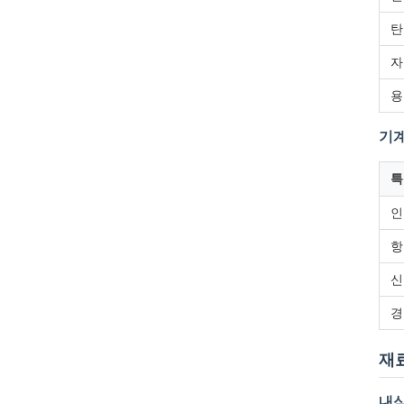
탄
자
용
기계
특
인
항
신
경
재
내