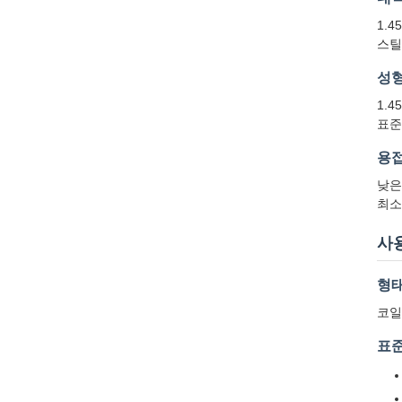
1.
스틸
성
1.
표준
용
낮은
최소
사
형
코일
표준