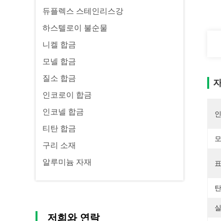
듀플렉스 스테인리스강
하스텔로이 불순물
니켈 합금
모넬 합금
질소 합금
자
인코로이 합금
인코넬 합금
티탄 합금
모
구리 소재
알루미늄 자재
표
탄
실
저희와 연락