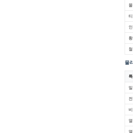
몰
티
인
황
철
물리
특
밀
전
비
열
열