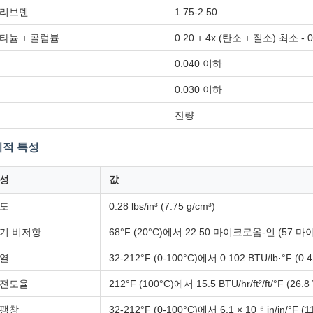
리브덴
1.75-2.50
타늄 + 콜럼븀
0.20 + 4x (탄소 + 질소) 최소 - 
0.040 이하
0.030 이하
잔량
적 특성
성
값
도
0.28 lbs/in³ (7.75 g/cm³)
기 비저항
68°F (20°C)에서 22.50 마이크로옴-인 (57 
열
32-212°F (0-100°C)에서 0.102 BTU/lb·°F (0.4
전도율
212°F (100°C)에서 15.5 BTU/hr/ft²/ft/°F (26.8
팽창
32-212°F (0-100°C)에서 6.1 × 10⁻⁶ in/in/°F (1