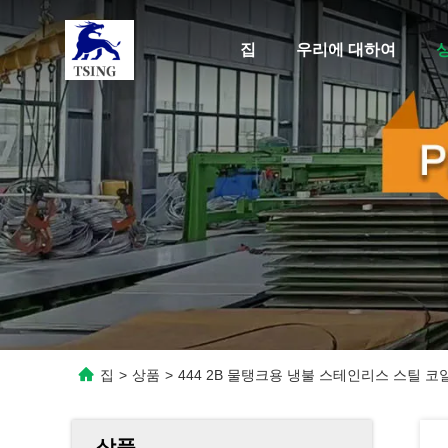
집
우리에 대하여
집
>
상품
>
444 2B 물탱크용 냉불 스테인리스 스틸 코
상품