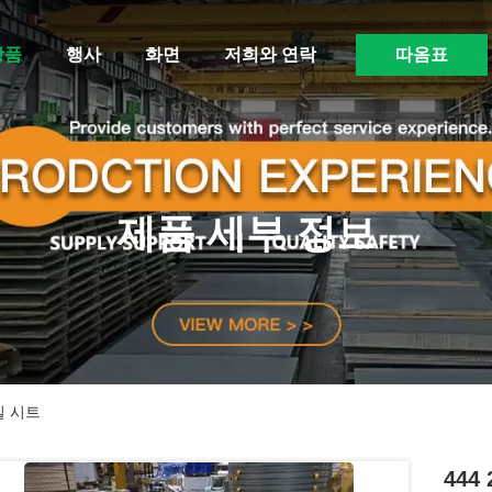
상품
행사
화면
저희와 연락
따옴표
제품 세부 정보
일 시트
44