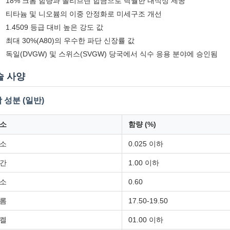
18% 크롬 함량과 몰리브덴 합금으로 탁월한 내식성 제공
티타늄 및 니오븀의 이중 안정화로 미세구조 개선
1.4509 등급 대비 높은 강도 값
최대 30%(A80)의 우수한 파단 신장률 값
독일(DVGW) 및 스위스(SVGW) 당국에서 식수 응용 분야에 승인됨
술 사양
 성분 (일반)
소
함량 (%)
소
0.025 이하
간
1.00 이하
소
0.60
롬
17.50-19.50
켈
01.00 이하