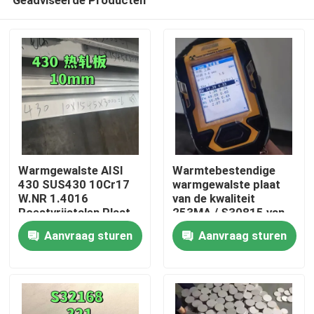
Warmgewalste AISI
Warmtebestendige
430 SUS430 10Cr17
warmgewalste plaat
W.NR 1.4016
van de kwaliteit
Roestvrijstalen Plaat
253MA / S30815 van
Huis
10*1500*6000 NO.1
roestvrij staal
Aanvraag sturen
Aanvraag sturen
Oppervlak
Producten
Video's