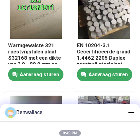
Over ons
fabriekstour
Warmgewalste 321
EN 10204-3.1
roestvrijstalen plaat
Gecertificeerde graad
Kwaliteitscontrole
S32168 met een dikte
1.4462 2205 Duplex
van 3,0 - 80,0 mm en
roestvrij staalplaat
corrosiebestendigheid
met warmgewalste
Aanvraag sturen
Aanvraag sturen
techniek
Neem contact met ons op
Nieuws
Benwallace
Gevallen
8:49 PM
Vraag een offerte