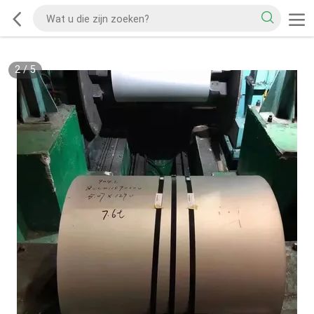
2
/
5