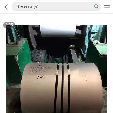
2
/
5