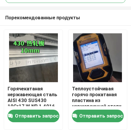
Порекомендованные продукты
Горячекатаная
Теплоустойчивая
Домой
нержавеющая сталь
горячо прокатаная
AISI 430 SUS430
пластина из
10Cr17 W.NR 1.4016
нержавеющей стали
Продукты
толщиной
класса 253MA /
Отправить запрос
Отправить запрос
10*1500*6000 с
S30815 с
поверхностью №1
поверхностью
Видеозаписи
маринования