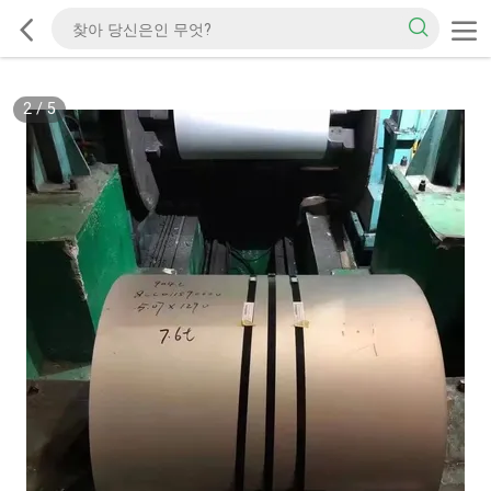
2
/
5