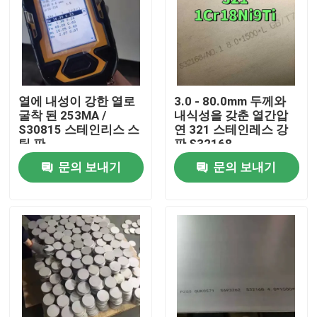
열에 내성이 강한 열로
3.0 - 80.0mm 두께와
굴착 된 253MA /
내식성을 갖춘 열간압
S30815 스테인리스 스
연 321 스테인레스 강
틸 판
판 S32168
문의 보내기
문의 보내기
집
제품
비디오