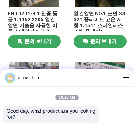
EN 10204-3.1 인증 등
열간압연 NO.1 표면 SS
우리 에 관한 것
급 1.4462 2205 열간
321 플레이트 고온 저
압연 기술을 사용한 이
항 1.4541 스테인레스
중 스테인리스 강판
스틸 플레이트
공장 투어
문의 보내기
문의 보내기
품질 관리
저희와 연락
Benwallace
뉴스
10:26 AM
Good day, what product are you looking 
사건
for?
열간 압연 430 스테인
고온 롤링 1번 마감 등
리스강 판 SUS430 금
급 430 스테인리스 스
속 판
틸 판 3.0 - 10.0mm SS
인용 을 요청 하십시오