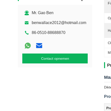
Fi
Mr. Gao Ben
O
benwallace2012@hotmail.com
H
86-0510-88688870
C
M
Contact opnemen
P
Maa
Dikt
Pro
Pr