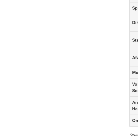
Sp
Di
St
Af
Me
Vo
So
An
Ha
On
Kwal