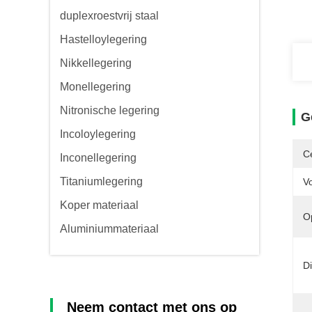
duplexroestvrij staal
Hastelloylegering
Nikkellegering
Monellegering
Nitronische legering
G
Incoloylegering
Ce
Inconellegering
Titaniumlegering
V
Koper materiaal
O
Aluminiummateriaal
Di
Neem contact met ons op