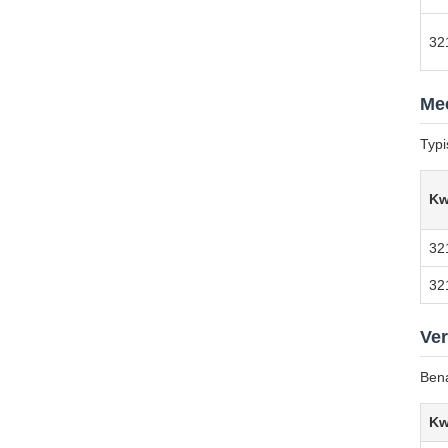
32
Mec
Typi
Kw
32
32
Ver
Bena
Kw