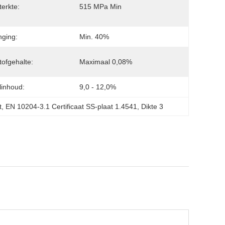
terkte:
515 MPa Min
nging:
Min. 40%
tofgehalte:
Maximaal 0,08%
linhoud:
9,0 - 12,0%
t
, 
EN 10204-3.1 Certificaat SS-plaat 1.4541
, 
Dikte 3