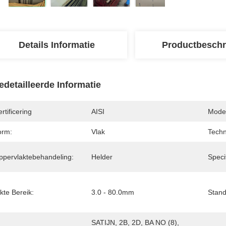
Details Informatie
Productbeschr
edetailleerde Informatie
rtificering
AISI
Model
orm:
Vlak
Techn
ppervlaktebehandeling:
Helder
Specif
kte Bereik:
3.0 - 80.0mm
Stand
SATIJN, 2B, 2D, BA NO (8), 