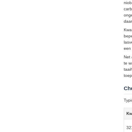
niob
carb
onge
daar
Kwal
bepe
lasv
een 
Net 
te w
taai
toep
Che
Typi
Kw
32