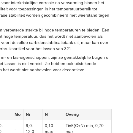
 voor interkristallijne corrosie na verwarming binnen het
iteit voor toepassingen in het temperatuurbereik tot
fase stabiliteit worden gecombineerd met weerstand tegen
om verbeterde sterkte bij hoge temperaturen te bieden. Een
et hoge temperatuur, dus het wordt niet aanbevolen als
m voert dezelfde carbidenstabilisatietaak uit, maar kan over
bruiksartikel voor het lassen van 321.
rm- en las-eigenschappen, zijn ze gemakkelijk te buigen of
 lassen is niet vereist. Ze hebben ook uitstekende
dus het wordt niet aanbevolen voor decoratieve
Mo
Ni
N
Overig
0-
9,0-
0,10
Ti=5(C+N) min, 0,70
-
0
12,0
max
max