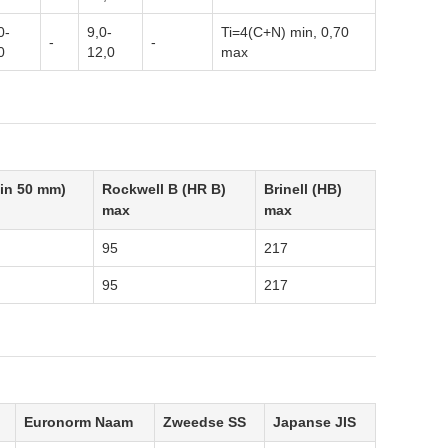
0-
9,0-
Ti=4(C+N) min, 0,70
-
-
0
12,0
max
 in 50 mm)
Rockwell B (HR B)
Brinell (HB)
max
max
95
217
95
217
Euronorm Naam
Zweedse SS
Japanse JIS