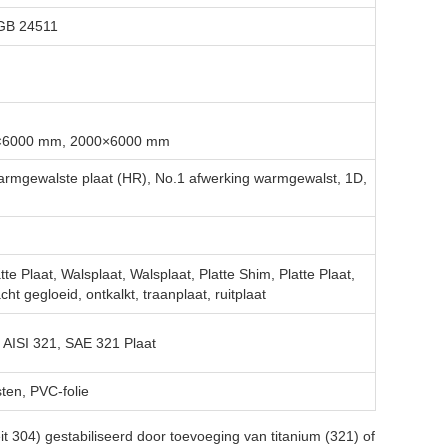
 GB 24511
0×6000 mm, 2000×6000 mm
Warmgewalste plaat (HR), No.1 afwerking warmgewalst, 1D,
atte Plaat, Walsplaat, Walsplaat, Platte Shim, Platte Plaat,
cht gegloeid, ontkalkt, traanplaat, ruitplaat
AISI 321, SAE 321 Plaat
ten, PVC-folie
it 304) gestabiliseerd door toevoeging van titanium (321) of