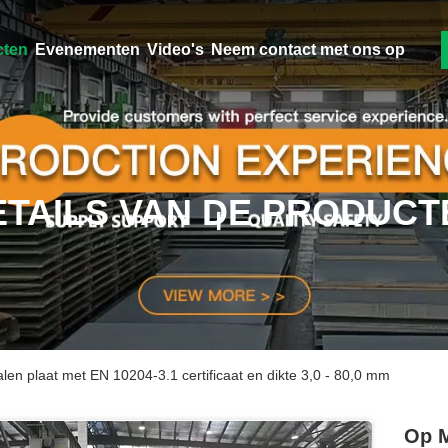
cten
Evenementen
Video's
Neem contact met ons op
ETAILS VAN DE PRODUCT
len plaat met EN 10204-3.1 certificaat en dikte 3,0 - 80,0 mm
Op M