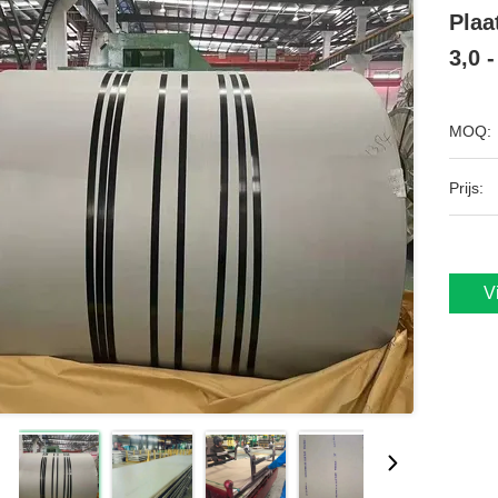
Plaa
3,0 
MOQ:
Prijs:
V