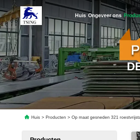
Huis
Ongeveer ons
Produ
D
Huis
>
Producten
>
Op maat gesneden 321 roestvrijsta
Producten