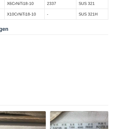
X6CrNiTi18-10
2337
SUS 321
X10CrNiTi18-10
-
SUS 321H
ngen