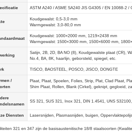
ecificatie
ASTM A240 / ASME SA240 JIS G4305 / EN 10088-2 /
Koudgewalst: 0,5-3,0 mm
kte
Warmgewalst: 3,0-80,0 mm
Koudgewalst: 1000×2000 mm, 1219×2438 mm
andaardmaat
Warmgewalst: 1500×3000 mm, 1500×6000 mm, 180
Satijn, 2B, 2D, BA NO (8), Koudgewalste plaat (CR), 
werking
No.4, BA, 8K, haarlijn, geborsteld, spiegel, etc.
rk
TISCO, BAOSTEEL, POSCO, JISCO, DONGTE
rmen /
Plaat, Plaat, Spoelen, Folies, Strip, Plat, Clad Plaat, Pl
orten
Shim Plaat, Rollen, Blank (Cirkel), geknipt, gegloeid, za
dere
SS 321, SUS 321, Inox 321, DIN 1.4541, UNS S32100, 
ndelsnamen
ze Diensten
Lasersnijden, Plasmasnijden, buigen, Oppervlaktepolijs
iteiten 321 en 347 zijn de basisaustenitische 18/8 staalsoorten (Kwalite