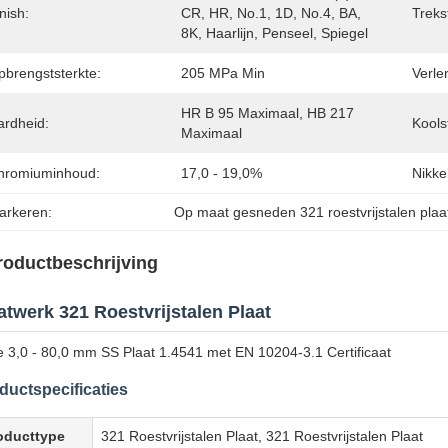
nish:
CR, HR, No.1, 1D, No.4, BA, 
Treks
8K, Haarlijn, Penseel, Spiegel
pbrengststerkte:
205 MPa Min
Verle
HR B 95 Maximaal, HB 217 
ardheid:
Kools
Maximaal
hromiuminhoud:
17,0 - 19,0%
Nikke
arkeren:
Op maat gesneden 321 roestvrijstalen plaa
roductbeschrijving
twerk 321 Roestvrijstalen Plaat
e 3,0 - 80,0 mm SS Plaat 1.4541 met EN 10204-3.1 Certificaat
ductspecificaties
oducttype
321 Roestvrijstalen Plaat, 321 Roestvrijstalen Plaat