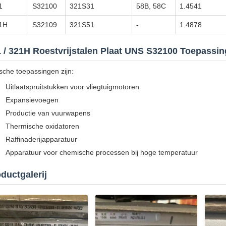
1
S32100
321S31
58B, 58C
1.4541
1H
S32109
321S51
-
1.4878
 / 321H Roestvrijstalen Plaat UNS S32100 Toepassi
sche toepassingen zijn:
Uitlaatspruitstukken voor vliegtuigmotoren
Expansievoegen
Productie van vuurwapens
Thermische oxidatoren
Raffinaderijapparatuur
Apparatuur voor chemische processen bij hoge temperatuur
ductgalerij