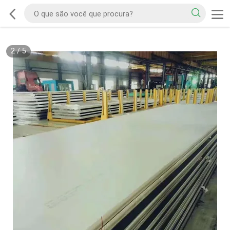
2
/
5