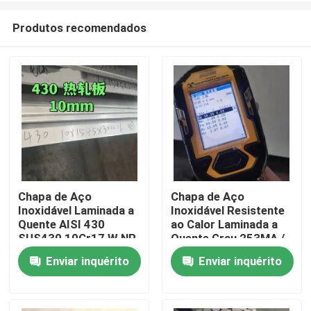
Produtos recomendados
Chapa de Aço
Chapa de Aço
Inoxidável Laminada a
Inoxidável Resistente
Para casa
Quente AISI 430
ao Calor Laminada a
SUS430 10Cr17 W.NR
Quente Grau 253MA /
1.4016 Superfície
S30815 com
Enviar inquérito
Enviar inquérito
Produtos
NO.1 10*1500*6000
Superfície Decapada
Vídeos