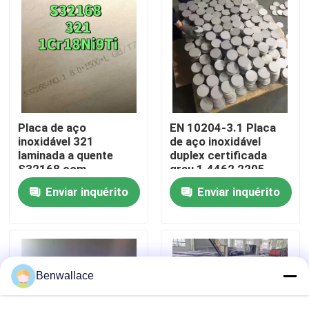
Sobre nós
Visita à fábrica
Controle de qualidade
Placa de aço
EN 10204-3.1 Placa
inoxidável 321
de aço inoxidável
laminada a quente
duplex certificada
S32168 com
grau 1.4462 2205
Contacte-nos
espessura de 3,0 -
com técnica laminada
Enviar inquérito
Enviar inquérito
80,0 mm e resistência
a quente
à corrosão
Notícias
Casos
Benwallace
Solicite um orçamento