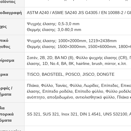
οϊόντος
οδιαγραφή
ASTM A240 / ASME SA240 JIS G4305 / EN 10088-2 / G
Ψυχρής έλασης: 0,5-3,0 mm
χος
Θερμής έλασης: 3,0-80,0 mm
πικό
Ψυχρής έλασης: 1000×2000mm, 1219×2438mm
γεθος
Θερμής έλασης: 1500×3000mm, 1500×6000mm, 1800
Σατέν, 2B, 2D, BA NO (8), Φύλλο ψυχρής έλασης (CR), 
νίρισμα
έλασης, 1D, Νο.4, BA, 8K, hairline, brush, mirror, κ.λπ.
ρκα
TISCO, BAOSTEEL, POSCO, JISCO, DONGTE
Πλάκα, Φύλλο, Ταινίες, Φύλλα, Λωρίδες, Επίπεδες, Επι
ρφές /
έλασης, Επίπεδο ροδέλα, Επίπεδο φύλλο, Φύλλο ροδέλας
ήματα
ανόπτητο, αποξειδωμένο, αντιολισθητικό φύλλο, Πλάκα 
λα
πορικά
SS 321, SUS 321, Inox 321, DIN 1.4541, UNS S32100, 
όματα