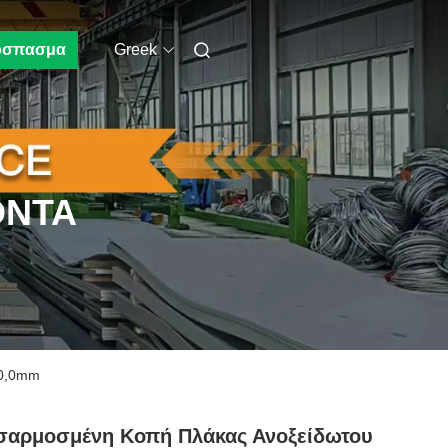
όσπασμα
Greek
ΌΝΤΑ
80,0mm
σαρμοσμένη Κοπή Πλάκας Ανοξείδωτου