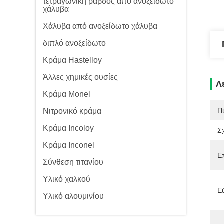
τετραγωνική ράβδος από ανοξείδωτο
χάλυβα
Χάλυβα από ανοξείδωτο χάλυβα
διπλό ανοξείδωτο
Κράμα Hastelloy
Άλλες χημικές ουσίες
Λ
Κράμα Monel
Π
Νιτρονικό κράμα
Κράμα Incoloy
Σ
Κράμα Inconel
Ε
Σύνθεση τιτανίου
Υλικό χαλκού
Ε
Υλικό αλουμινίου