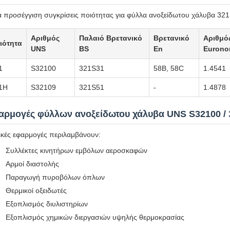
 προσέγγιση συγκρίσεις ποιότητας για φύλλα ανοξείδωτου χάλυβα 321
Αριθμός
Παλαιό Βρετανικό
Βρετανικό
Αριθμό
ιότητα
UNS
BS
En
Eurono
1
S32100
321S31
58B, 58C
1.4541
1H
S32109
321S51
-
1.4878
αρμογές φύλλων ανοξείδωτου χάλυβα UNS S32100 /
κές εφαρμογές περιλαμβάνουν:
Συλλέκτες κινητήρων εμβόλων αεροσκαφών
Αρμοί διαστολής
Παραγωγή πυροβόλων όπλων
Θερμικοί οξειδωτές
Εξοπλισμός διυλιστηρίων
Εξοπλισμός χημικών διεργασιών υψηλής θερμοκρασίας