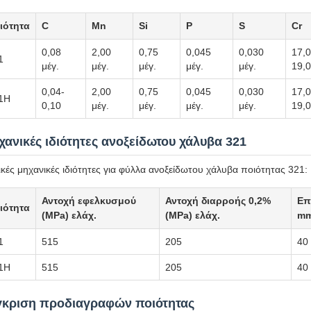
ιότητα
C
Mn
Si
P
S
Cr
0,08
2,00
0,75
0,045
0,030
17,0
1
μέγ.
μέγ.
μέγ.
μέγ.
μέγ.
19,0
0,04-
2,00
0,75
0,045
0,030
17,0
1H
0,10
μέγ.
μέγ.
μέγ.
μέγ.
19,0
ανικές ιδιότητες ανοξείδωτου χάλυβα 321
κές μηχανικές ιδιότητες για φύλλα ανοξείδωτου χάλυβα ποιότητας 321:
Αντοχή εφελκυσμού
Αντοχή διαρροής 0,2%
Επ
ιότητα
(MPa) ελάχ.
(MPa) ελάχ.
mm
1
515
205
40
1H
515
205
40
γκριση προδιαγραφών ποιότητας