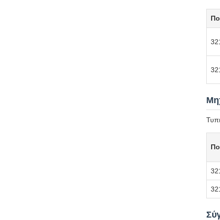
Πο
32
32
Μηχ
Τυπι
Πο
32
32
Σύ