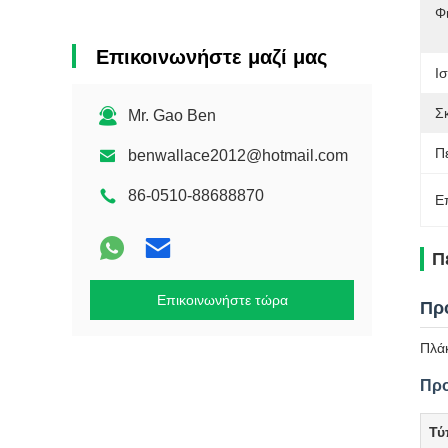
Φι
Επικοινωνήστε μαζί μας
Ι
Σ
Mr. Gao Ben
Π
benwallace2012@hotmail.com
86-0510-88688870
Ε
Π
Επικοινωνήστε τώρα
Πρ
Πλάκ
Προ
Τύ