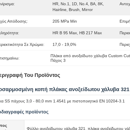
νίρισμα:
HR, No.1, 1D, No.4, BA, 8K, 
Αντο
Hairline, Brush, Mirror
σχύς Απόδοσης:
205 MPa Min
Επιμ
κληρότητα:
HR B 95 Max, HB 217 Max
Περιε
εριεκτικότητα Σε Χρώμιο:
17,0 - 19,0%
Περιε
Πλάκα από ανοξείδωτο χάλυβα Custom Cut
πισημαίνω:
Πάχος 3
εριγραφή Του Προϊόντος
οσαρμοσμένη κοπή πλάκας ανοξείδωτου χάλυβα 321
α SS πάχους 3,0 - 80,0 mm 1.4541 με πιστοποιητικό EN 10204-3.1
διαγραφές προϊόντος
πος
Φύλλο ανοξείδωτου χάλυβα 321, πλάκα ανοξείδωτου χά