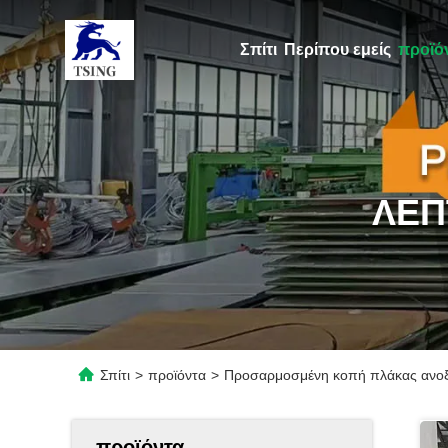
Σπίτι
Περίπου εμείς
προϊό
ΛΕΠ
Σπίτι
>
προϊόντα
>
Προσαρμοσμένη κοπή πλάκας ανοξε
προϊόντα