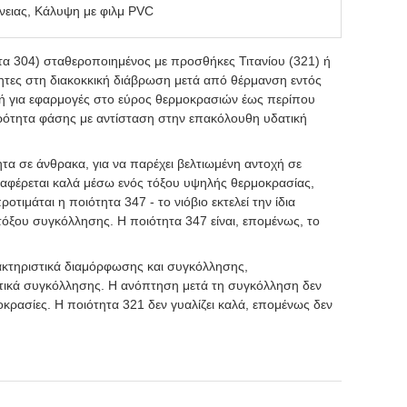
νειας, Κάλυψη με φιλμ PVC
τητα 304) σταθεροποιημένος με προσθήκες Τιτανίου (321) ή
σθητες στη διακοκκική διάβρωση μετά από θέρμανση εντός
ογή για εφαρμογές στο εύρος θερμοκρασιών έως περίπου
ρότητα φάσης με αντίσταση στην επακόλουθη υδατική
τα σε άνθρακα, για να παρέχει βελτιωμένη αντοχή σε
μεταφέρεται καλά μέσω ενός τόξου υψηλής θερμοκρασίας,
ιμάται η ποιότητα 347 - το νιόβιο εκτελεί την ίδια
όξου συγκόλλησης. Η ποιότητα 347 είναι, επομένως, το
αρακτηριστικά διαμόρφωσης και συγκόλλησης,
ιστικά συγκόλλησης. Η ανόπτηση μετά τη συγκόλληση δεν
μοκρασίες. Η ποιότητα 321 δεν γυαλίζει καλά, επομένως δεν