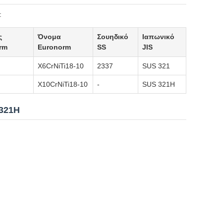
:
ς
Όνομα
Σουηδικό
Ιαπωνικό
rm
Euronorm
SS
JIS
X6CrNiTi18-10
2337
SUS 321
X10CrNiTi18-10
-
SUS 321H
 321H