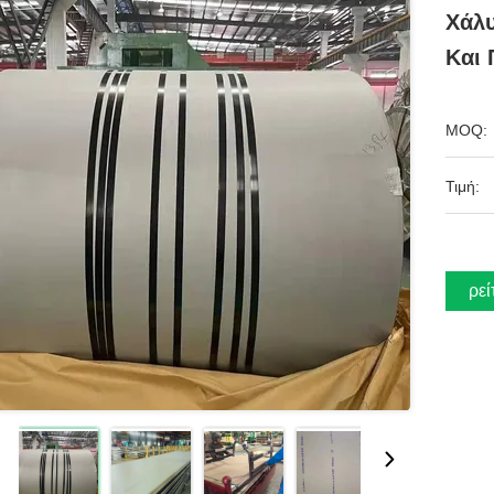
Χάλυ
Και 
MOQ:
Τιμή:
Βρεί