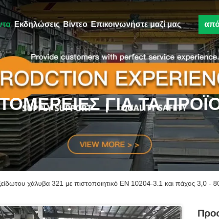
ντα
Εκδηλώσεις
Βίντεο
Επικοινωνήστε μαζί μας
απ
ΤΟΜΈΡΕΙΕΣ ΓΙΑ ΤΑ ΠΡΟΪ
ίδωτου χάλυβα 321 με πιστοποιητικό EN 10204-3.1 και πάχος 3,0 - 
Προ