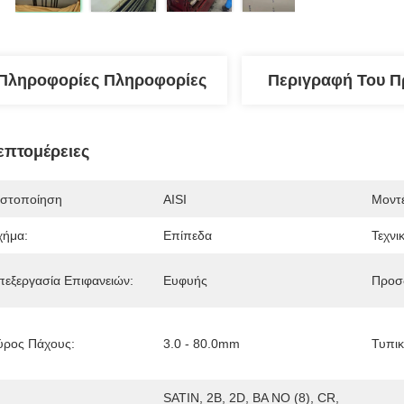
Πληροφορίες Πληροφορίες
Περιγραφή Του Π
επτομέρειες
ιστοποίηση
AISI
Μοντέ
χήμα:
Επίπεδα
Τεχνι
πεξεργασία Επιφανειών:
Ευφυής
Προσ
ύρος Πάχους:
3.0 - 80.0mm
Τυπικ
SATIN, 2B, 2D, BA NO (8), CR, 