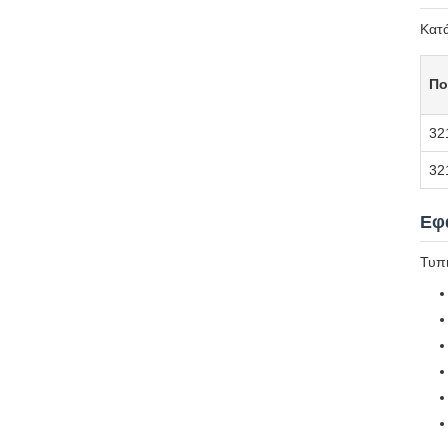
Κατά
Πο
32
32
Εφ
Τυπι