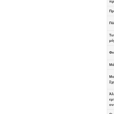
πρ
Πρ
Πά
Τυ
μέ
Φι
Μά
Μο
Σχ
Άλ
εμ
ον