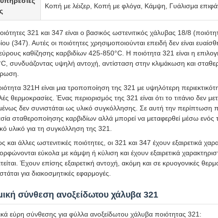
 υπηρεσίες
Κοπή με λέιζερ, Κοπή με φλόγα, Κάμψη, Γυάλισμα επιφά
ς
οιότητες 321 και 347 είναι ο βασικός ωστενιτικός χάλυβας 18/8 (ποιό
ίου (347). Αυτές οι ποιότητες χρησιμοποιούνται επειδή δεν είναι ευαί
εύρους καθίζησης καρβιδίων 425-850°C. Η ποιότητα 321 είναι η επιλ
C, συνδυάζοντας υψηλή αντοχή, αντίσταση στην κλιμάκωση και σταθε
βρωση.
ιότητα 321H είναι μια τροποποίηση της 321 με υψηλότερη περιεκτικότη
ές θερμοκρασίες. Ένας περιορισμός της 321 είναι ότι το τιτάνιο δεν 
ένως δεν συνιστάται ως υλικό συγκόλλησης. Σε αυτή την περίπτωση προτ
σία σταθεροποίησης καρβιδίων αλλά μπορεί να μεταφερθεί μέσω ενός τ
κό υλικό για τη συγκόλληση της 321.
 και άλλες ωστενιτικές ποιότητες, οι 321 και 347 έχουν εξαιρετικά χ
ορφώνονται εύκολα με κάμψη ή κύλιση και έχουν εξαιρετικά χαρακτηρ
τείται. Έχουν επίσης εξαιρετική αντοχή, ακόμη και σε κρυογονικές θερ
στάται για διακοσμητικές εφαρμογές.
μική σύνθεση ανοξείδωτου χάλυβα 321
κά εύρη σύνθεσης για φύλλα ανοξείδωτου χάλυβα ποιότητας 321: