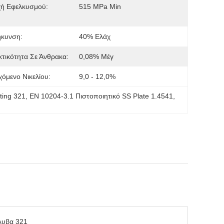
χή Εφελκυσμού:
515 MPa Min
ήκυνση:
40% Ελάχ
κτικότητα Σε Άνθρακα:
0,08% Μέγ
χόμενο Νικελίου:
9,0 - 12,0%
ting 321
, 
EN 10204-3.1 Πιστοποιητικό SS Plate 1.4541
, 
λυβα 321