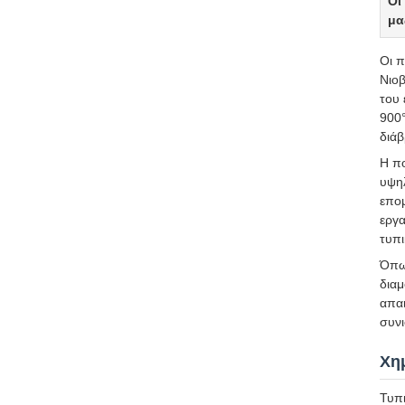
Οι
μα
Οι π
Νιοβ
του 
900°
διά
Η πο
υψηλ
επομ
εργα
τυπι
Όπως
διαμ
απαι
συνι
Χη
Τυπι