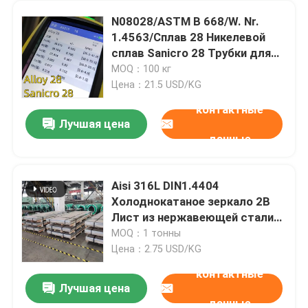
N08028/ASTM B 668/W. Nr.
1.4563/Сплав 28 Никелевой
сплав Sanicro 28 Трубки для
химической промышленности
MOQ：100 кг
Цена：21.5 USD/KG
контактные
Лучшая цена
данные
Aisi 316L DIN1.4404
Холоднокатаное зеркало 2B
Лист из нержавеющей стали
Лист из нержавеющей стали
MOQ：1 тонны
Цена：2.75 USD/KG
контактные
Лучшая цена
данные