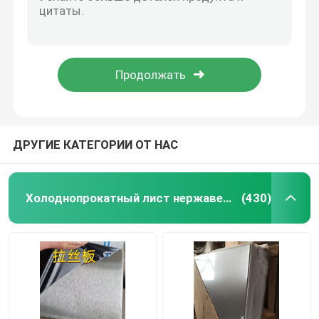
Угловая стойка из нержавеющей стали 310S длина 6 м горячекатаная SS 310S угловая стойка
2205 Плита из нержавеющей стали 1.4462 S32205 S22053Двухгранная стальная плита 14*2000MM
Холоднопрокатный лист нержавеющей стали
Горячее прокат 201 304 316L 310S 2205 2507 904L Нержавеющая сталь Угловая стойка Равноугольная стойка
UNS S32760 F60 Двойная стальная плита EN 1.4501 Плита из нержавеющей стали 12*2000*6000мм
Горячекатаная плита нержавеющей стали
Супердуплексная сталь UNS S32750 S25073 F55 Нержавеющая сталь 10*2000*6000
Гофрированный лист нержавеющей стали
ДРУГИЕ КАТЕГОРИИ ОТ НАС
катушка прокладки нержавеющей стали
Холоднопрокатный лист нержавеющей стали
(430)
Трубка сваренная нержавеющей сталью
Трубка нержавеющей стали безшовная
Адвокатура нержавеющей стали круглая