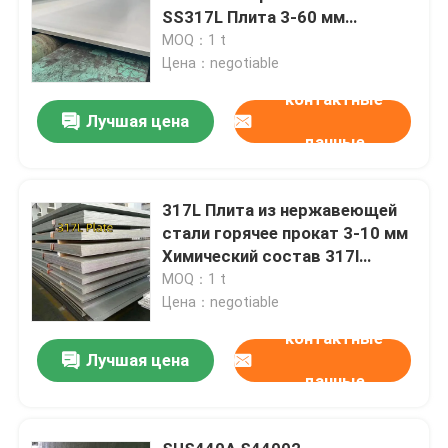
SS317L Плита 3-60 мм
Толщина 1500mm-2000mm
MOQ：1 t
Ширина
Цена：negotiable
контактные
Лучшая цена
данные
317L Плита из нержавеющей
стали горячее прокат 3-10 мм
Химический состав 317l
нержавеющей стали
MOQ：1 t
Цена：negotiable
контактные
Лучшая цена
данные