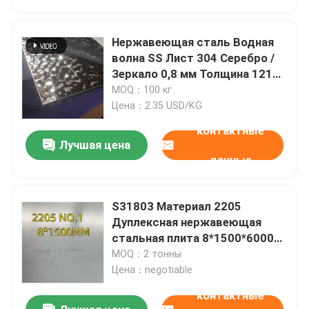
Нержавеющая сталь Водная
волна SS Лист 304 Серебро /
Зеркало 0,8 мм Толщина 1219 *
2438 мм Для
MOQ：100 кг
перепроектирования Ночного
Цена：2.35 USD/KG
клуба
контактные
Лучшая цена
данные
S31803 Материал 2205
Домой
Дуплексная нержавеющая
стальная плита 8*1500*6000
мм Площадь NO.1
MOQ：2 тонны
Продукты
Цена：negotiable
контактные
Видеозаписи