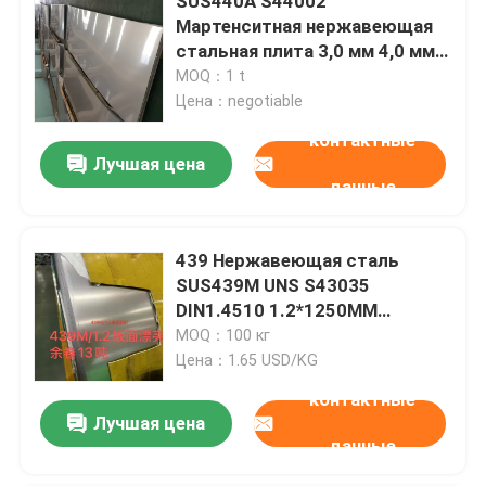
SUS440A S44002
Мартенситная нержавеющая
стальная плита 3,0 мм 4,0 мм
горячекатаная плита 9Cr18Mo
MOQ：1 t
Цена：negotiable
контактные
Лучшая цена
данные
439 Нержавеющая сталь
SUS439M UNS S43035
DIN1.4510 1.2*1250MM
Нержавеющая стальная
MOQ：100 кг
катушка
Цена：1.65 USD/KG
контактные
Лучшая цена
данные