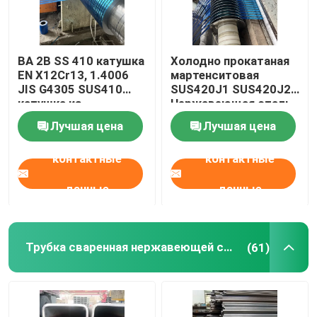
BA 2B SS 410 катушка
Холодно прокатаная
EN X12Cr13, 1.4006
мартенситовая
JIS G4305 SUS410
SUS420J1 SUS420J2
катушка из
Нержавеющая сталь
нержавеющей стали
катушка 0,3-3 мм
Лучшая цена
Лучшая цена
0,3-3 мм
контактные
контактные
данные
данные
Трубка сваренная нержавеющей сталью
(61)