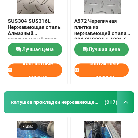
Алюминиевый материал
SUS304 SUS316L
A572 Черепичная
Нержавеющая сталь
плитка из
Алмазный
нержавеющей стали
чекированный лист
304 SUS304 1.4301 6
нескользящая
мм 1220*2440 мм
Лучшая цена
Лучшая цена
рельефная плита
Черепичная плитка
3*1500*3000 мм
контактные
контактные
данные
данные
катушка прокладки нержавеющей стали
(217)