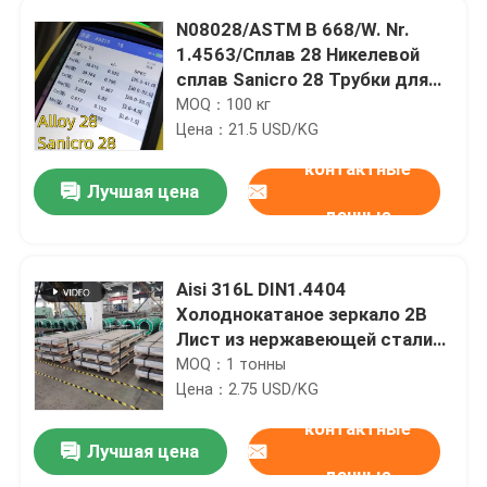
N08028/ASTM B 668/W. Nr.
1.4563/Сплав 28 Никелевой
сплав Sanicro 28 Трубки для
химической промышленности
MOQ：100 кг
Цена：21.5 USD/KG
контактные
Лучшая цена
данные
Aisi 316L DIN1.4404
Холоднокатаное зеркало 2B
Лист из нержавеющей стали
Лист из нержавеющей стали
MOQ：1 тонны
Цена：2.75 USD/KG
контактные
Лучшая цена
данные