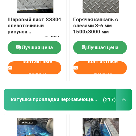
Алюминиевый материал
Шаровый лист SS304
Горячая капкаль с
слезоточивый
слезами 3-6 мм
рисунок
1500х3000 мм
нержавеющая Tp304
шаровая плитка для
Лучшая цена
Лучшая цена
полов зданий
контактные
контактные
данные
данные
катушка прокладки нержавеющей стали
(217)