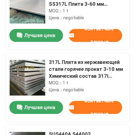
SS317L Плита 3-60 мм
Толщина 1500mm-2000mm
MOQ：1 t
Ширина
Цена：negotiable
контактные
Лучшая цена
данные
317L Плита из нержавеющей
стали горячее прокат 3-10 мм
Химический состав 317l
нержавеющей стали
MOQ：1 t
Цена：negotiable
контактные
Лучшая цена
данные
SUS440A S44002