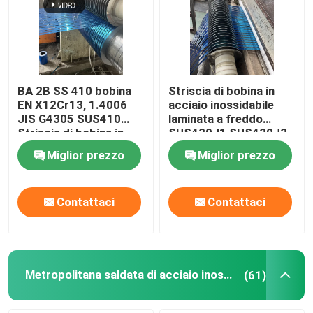
BA 2B SS 410 bobina
Striscia di bobina in
EN X12Cr13, 1.4006
acciaio inossidabile
JIS G4305 SUS410
laminata a freddo
Striscia di bobina in
SUS420J1 SUS420J2
acciaio inossidabile
0,3-3 mm
Miglior prezzo
Miglior prezzo
0,3-3 mm
Contattaci
Contattaci
Metropolitana saldata di acciaio inossidabile
(61)