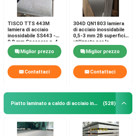
TISCO TTS 443M
304D QN1803 lamiera
lamiera di acciaio
di acciaio inossidabile
inossidabile SS443 -
0,5-3 mm 2B superficie
0,8 mm Spessore n. 4
utilizzata per la
Finitura e rivestimento
costruzione di pareti
Miglior prezzo
Miglior prezzo
protettivo
del tetto
Contattaci
Contattaci
Piatto laminato a caldo di acciaio inossidabile
(528)