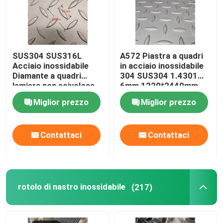
SUS304 SUS316L
A572 Piastra a quadri
Acciaio inossidabile
in acciaio inossidabile
Diamante a quadri
304 SUS304 1.4301
lamiera non scivolosa
6mm 1220*2440mm
Piastra in rilievo
Piastra a quadri
Miglior prezzo
Miglior prezzo
3*1500*3000mm
Contattaci
Contattaci
rotolo di nastro inossidabile
(217)