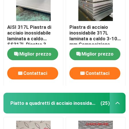
AISI 317L Piastra di
Piastra di acciaio
acciaio inossidabile
inossidabile 317L
laminata a caldo
laminata a caldo 3-10
SS317L Piastra 3-
mm Composizione
60mm Spessore
chimica dell'acciaio
Miglior prezzo
Miglior prezzo
1500mm-2000mm
inossidabile 317l
Larghezza
Contattaci
Contattaci
Piatto a quadretti di acciaio inossidabile
(25)