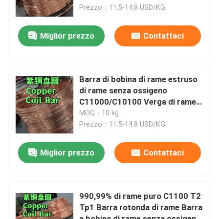
Prezzo：11.5-14.8 USD/KG
Su di noi
Miglior prezzo
Contattaci
visita della fabbrica
Barra di bobina di rame estruso
Controllo della qualità
di rame senza ossigeno
C11000/C10100 Verga di rame
per sistemi di energia solare
MOQ：10 kg
Contattaci
Prezzo：11.5-14.8 USD/KG
Notizie
Miglior prezzo
Contattaci
Casi
990,99% di rame puro C1100 T2
Tp1 Barra rotonda di rame Barra
Chiedi un preventivo
a bobina di rame senza ossigeno