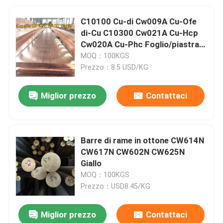
C10100 Cu-di Cw009A Cu-Ofe
di-Cu C10300 Cw021A Cu-Hcp
Cw020A Cu-Phc Foglio/piastra
di rame privo di ossigeno
MOQ：100KGS
Prezzo：8.5 USD/KG
Miglior prezzo
Contattaci
Barre di rame in ottone CW614N
CW617N CW602N CW625N
Giallo
MOQ：100KGS
Prezzo：USD8.45/KG
Miglior prezzo
Contattaci