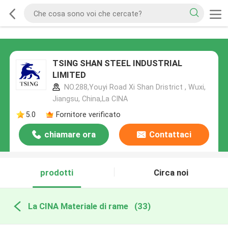
TSING SHAN STEEL INDUSTRIAL
LIMITED
NO.288,Youyi Road Xi Shan Dristrict , Wuxi,
Jiangsu, China,La CINA
5.0
Fornitore verificato
chiamare ora
Contattaci
prodotti
Circa noi
La CINA Materiale di rame
(33)