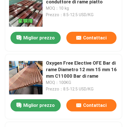
conduttore di rame piatto
MOQ：10 kg
barra di angolo di acciaio inossidabile
Prezzo：8.5-12.5 USD/KG
Acciaio inossidabile Antivari piano
Miglior prezzo
Contattaci
Bar U in acciaio inossidabile
Oxygen Free Elective OFE Bar di
Barre quadrate in acciaio inossidabile
rame Diametro 12 mm 15 mm 16
mm C11000 Bar di rame
MOQ：100KG
Barra esessuale in acciaio inossidabile
Prezzo：8.5-12.5 USD/KG
acciaio inossidabile duplex
Miglior prezzo
Contattaci
Lega di Hastelloy