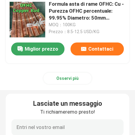
Formula asta di rame OFHC: Cu -
Purezza OFHC percentuale:
Leghe di nichel
99.95% Diametro: 50mm
Lunghezza: 1000mm
MOQ：100KG
Lega di Monel
Prezzo：8.5-12.5 USD/KG
Miglior prezzo
Contattaci
Leghe di azoto
Lega di Incoloy
Osservi più
Lega di Inconel
Lasciate un messaggio
Leghe di titanio
Ti richiameremo presto!
Materiale di rame