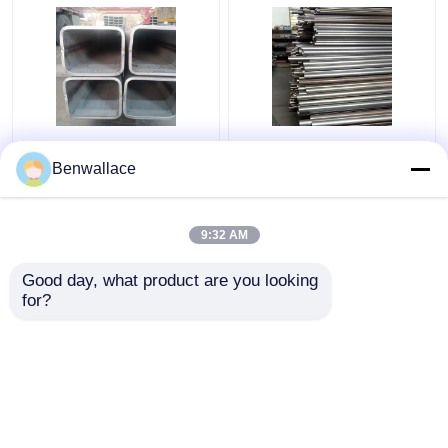
ASTM 316L SS tubo
409L tubo saldato in
quadrato TP316L
acciaio inossidabile 2D
Benwallace
1.4404 tubo di acciaio
lucidato SUH409L SS
inossidabile saldo
tubo 60*1.5*6000
200*200*6MM
ricambi auto
9:32 AM
Miglior prezzo
Miglior prezzo
Good day, what product are you looking 
for?
Contattaci
Contattaci
Osservi più