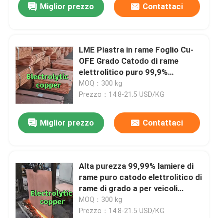
Miglior prezzo
Contattaci
LME Piastra in rame Foglio Cu-
OFE Grado Catodo di rame
elettrolitico puro 99,9%
1020mmX980mmX10mm
MOQ：300 kg
Prezzo：14.8-21.5 USD/KG
Miglior prezzo
Contattaci
Alta purezza 99,99% lamiere di
rame puro catodo elettrolitico di
rame di grado a per veicoli
elettrici
MOQ：300 kg
Prezzo：14.8-21.5 USD/KG