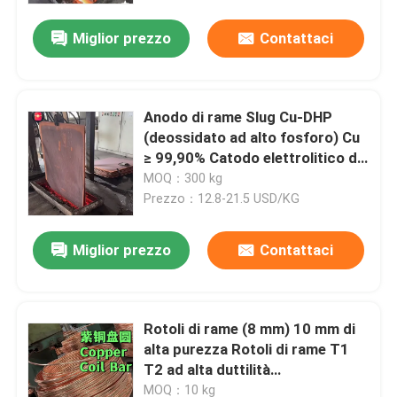
Miglior prezzo
Contattaci
Anodo di rame Slug Cu-DHP
(deossidato ad alto fosforo) Cu
≥ 99,90% Catodo elettrolitico di
rame
MOQ：300 kg
Prezzo：12.8-21.5 USD/KG
Miglior prezzo
Contattaci
Casa.
Rotoli di rame (8 mm) 10 mm di
Prodotti
alta purezza Rotoli di rame T1
T2 ad alta duttilità
personalizzati
Video
MOQ：10 kg