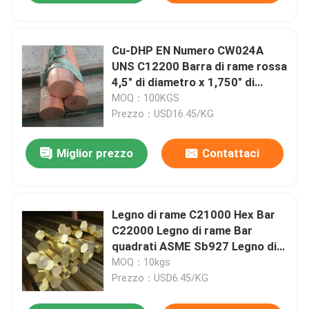
Cu-DHP EN Numero CW024A
UNS C12200 Barra di rame rossa
4,5" di diametro x 1,750" di
lunghezza
MOQ：100KGS
Prezzo：USD16.45/KG
Miglior prezzo
Contattaci
Legno di rame C21000 Hex Bar
C22000 Legno di rame Bar
quadrati ASME Sb927 Legno di
rame C22600 Hex Bar
MOQ：10kgs
Prezzo：USD6.45/KG