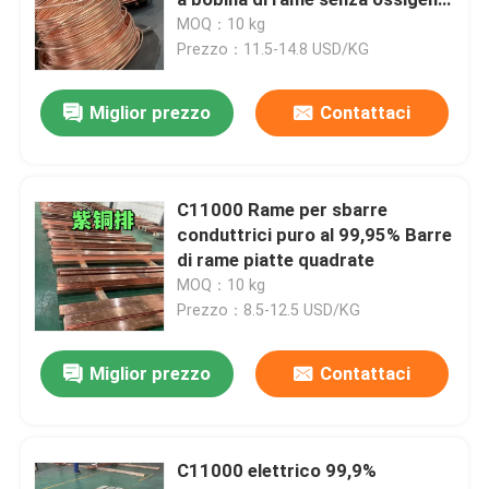
(C10100)
MOQ：10 kg
Prezzo：11.5-14.8 USD/KG
Strato laminato a freddo di acciaio inossidabile
Miglior prezzo
Contattaci
Piatto laminato a caldo di acciaio inossidabile
Piatto a quadretti di acciaio inossidabile
C11000 Rame per sbarre
conduttrici puro al 99,95% Barre
di rame piatte quadrate
rotolo di nastro inossidabile
MOQ：10 kg
Prezzo：8.5-12.5 USD/KG
Metropolitana saldata di acciaio inossidabile
Miglior prezzo
Contattaci
Tubo senza saldatura di acciaio inossidabile
C11000 elettrico 99,9%
Tondino di acciaio inossidabile