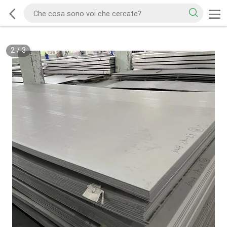
2
/
3