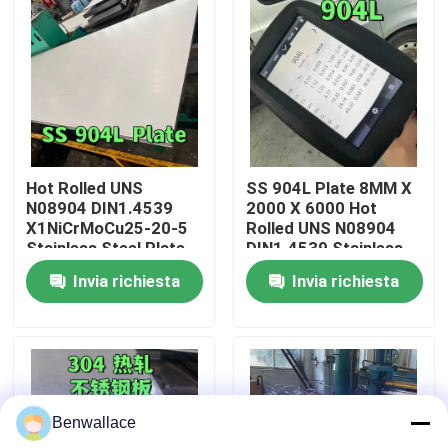
Su di noi
visita della fabbrica
Controllo della qualità
Hot Rolled UNS
SS 904L Plate 8MM X
N08904 DIN1.4539
2000 X 6000 Hot
X1NiCrMoCu25-20-5
Rolled UNS N08904
Contattaci
Stainless Steel Plate
DIN1.4539 Stainless
10MM SS 904L Plate
Steel Plate
Invia richiesta
Invia richiesta
Notizie
Casi
Benwallace
Chiedi un preventivo