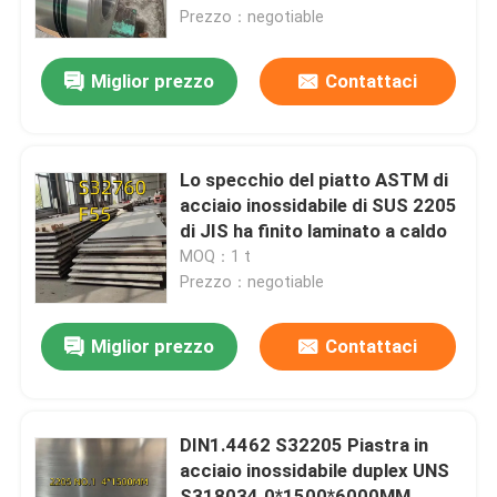
Prezzo：negotiable
Su di noi
Miglior prezzo
Contattaci
visita della fabbrica
Lo specchio del piatto ASTM di
Controllo della qualità
acciaio inossidabile di SUS 2205
di JIS ha finito laminato a caldo
MOQ：1 t
Contattaci
Prezzo：negotiable
Notizie
Miglior prezzo
Contattaci
Casi
DIN1.4462 S32205 Piastra in
acciaio inossidabile duplex UNS
Chiedi un preventivo
S318034.0*1500*6000MM