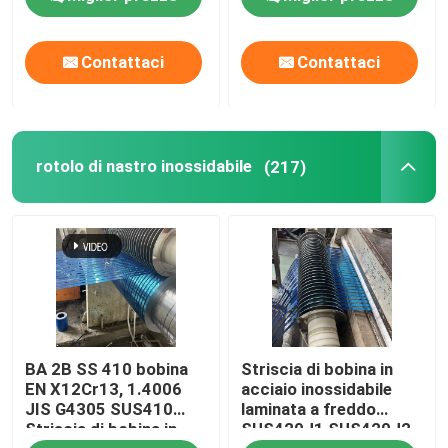
3*1500*3000mm
Contattaci
Contattaci
rotolo di nastro inossidabile
(217)
BA 2B SS 410 bobina
Striscia di bobina in
EN X12Cr13, 1.4006
acciaio inossidabile
JIS G4305 SUS410
laminata a freddo
Striscia di bobina in
SUS420J1 SUS420J2