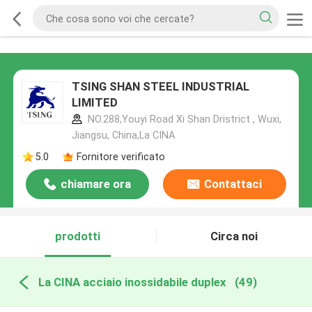
TSING SHAN STEEL INDUSTRIAL
LIMITED
NO.288,Youyi Road Xi Shan Dristrict , Wuxi,
Jiangsu, China,La CINA
5.0
Fornitore verificato
chiamare ora
Contattaci
prodotti
Circa noi
La CINA acciaio inossidabile duplex
(49)