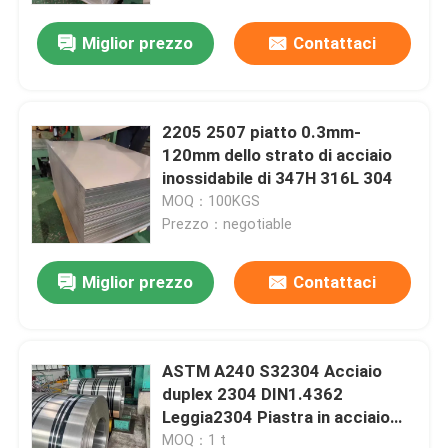
Miglior prezzo
Contattaci
2205 2507 piatto 0.3mm-
120mm dello strato di acciaio
inossidabile di 347H 316L 304
MOQ：100KGS
Prezzo：negotiable
Miglior prezzo
Contattaci
Casa.
ASTM A240 S32304 Acciaio
Prodotti
duplex 2304 DIN1.4362
Leggia2304 Piastra in acciaio
inossidabile3-20mm
Video
MOQ：1 t