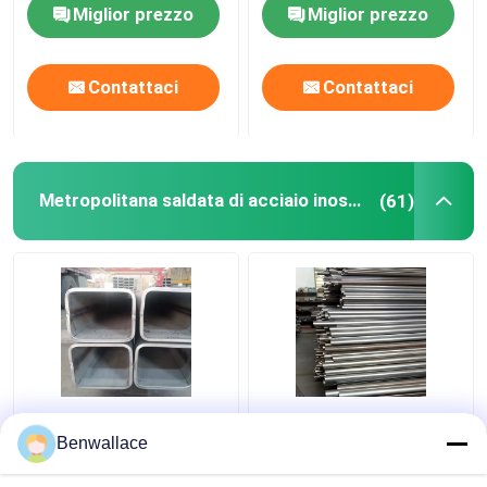
acciaio inossidabile
0,3-3 mm
Miglior prezzo
Miglior prezzo
0,3-3 mm
Contattaci
Contattaci
Metropolitana saldata di acciaio inossidabile
(61)
ASTM 316L SS tubo
409L tubo saldato in
quadrato TP316L
acciaio inossidabile 2D
Benwallace
1.4404 tubo di acciaio
lucidato SUH409L SS
inossidabile saldo
tubo 60*1.5*6000