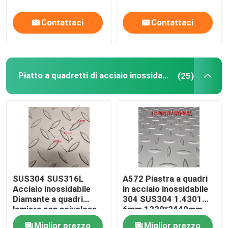
Larghezza
Contattaci
Contattaci
Piatto a quadretti di acciaio inossidabile
(25)
SUS304 SUS316L
A572 Piastra a quadri
Acciaio inossidabile
in acciaio inossidabile
Diamante a quadri
304 SUS304 1.4301
lamiera non scivolosa
6mm 1220*2440mm
Piastra in rilievo
Piastra a quadri
Miglior prezzo
Miglior prezzo