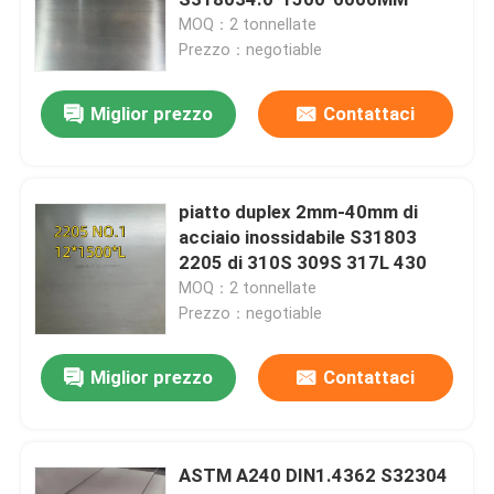
MOQ：2 tonnellate
Prezzo：negotiable
Strato laminato a freddo di acciaio inossidabile
Miglior prezzo
Contattaci
Piatto laminato a caldo di acciaio inossidabile
Piatto a quadretti di acciaio inossidabile
piatto duplex 2mm-40mm di
acciaio inossidabile S31803
2205 di 310S 309S 317L 430
rotolo di nastro inossidabile
MOQ：2 tonnellate
Prezzo：negotiable
Metropolitana saldata di acciaio inossidabile
Miglior prezzo
Contattaci
Tubo senza saldatura di acciaio inossidabile
ASTM A240 DIN1.4362 S32304
Tondino di acciaio inossidabile