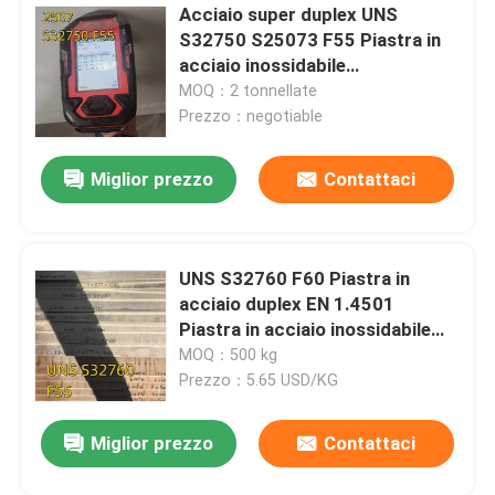
Acciaio super duplex UNS
S32750 S25073 F55 Piastra in
Leghe di nichel
acciaio inossidabile
10*2000*6000
MOQ：2 tonnellate
Lega di Monel
Prezzo：negotiable
Miglior prezzo
Contattaci
Leghe di azoto
Lega di Incoloy
UNS S32760 F60 Piastra in
acciaio duplex EN 1.4501
Lega di Inconel
Piastra in acciaio inossidabile
12*2000*6000mm
MOQ：500 kg
Prezzo：5.65 USD/KG
Leghe di titanio
Miglior prezzo
Contattaci
Materiale di rame