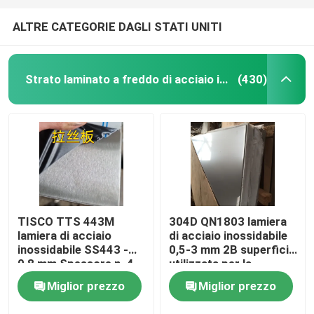
ALTRE CATEGORIE DAGLI STATI UNITI
Strato laminato a freddo di acciaio inossidabile
(430)
TISCO TTS 443M
304D QN1803 lamiera
lamiera di acciaio
di acciaio inossidabile
inossidabile SS443 -
0,5-3 mm 2B superficie
0,8 mm Spessore n. 4
utilizzata per la
Finitura e rivestimento
costruzione di pareti
Miglior prezzo
Miglior prezzo
protettivo
del tetto