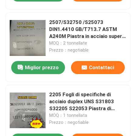
2507/S32750 /S25073
DIN1.4410 GB/T713.7 ASTM
A240M Piastra in acciaio super
duplex 14*1500*6000mm
MOQ：2 tonnellate
Prezzo：negotiable
Miglior prezzo
Contattaci
2205 Fogli di specifiche di
acciaio duplex UNS S31803
S32205 S22053 Piastra di
acciaio duplex
MOQ：1 tonnellata
20*1500*6000MM
Prezzo：negotiable