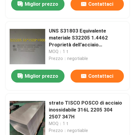
Miglior prezzo
Contattaci
UNS S31803 Equivalente
materiale S32205 1.4462
Proprietà dell'acciaio
inossidabile 2205 Piastra di
MOQ：1 t
acciaio duplex
Prezzo：negotiable
Miglior prezzo
Contattaci
strato TISCO POSCO di acciaio
inossidabile 316L 2205 304
2507 347H
MOQ：1 t
Prezzo：negotiable