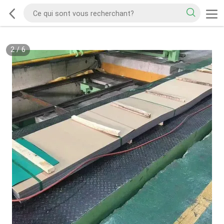
2
/
6