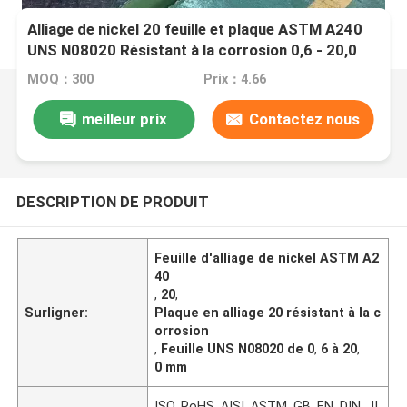
Alliage de nickel 20 feuille et plaque ASTM A240
UNS N08020 Résistant à la corrosion 0,6 - 20,0
mm pour la découpe au laser
MOQ：300
Prix：4.66
meilleur prix
Contactez nous
DESCRIPTION DE PRODUIT
Feuille d'alliage de nickel ASTM A2
40
,
20
,
Surligner:
Plaque en alliage 20 résistant à la c
orrosion
,
Feuille UNS N08020 de 0
,
6 à 20
,
0 mm
ISO, RoHS, AISI, ASTM, GB, EN, DIN, JI