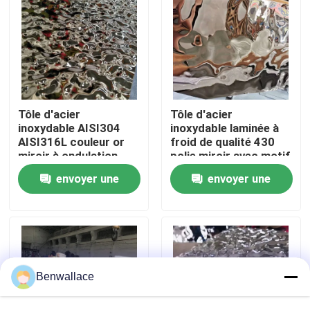
À propos de nous
visite de l'usine
Tôle d'acier
Tôle d'acier
Contrôle de la qualité
inoxydable AISI304
inoxydable laminée à
AISI316L couleur or
froid de qualité 430
miroir à ondulation
polie miroir avec motif
d'eau pour décoration
ondulation d'eau et
Nous contacter
envoyer une
envoyer une
de plafond
revêtement PVD
couleur
demande
demande
Nouvelles
Les affaires
Benwallace
Demandez un devis