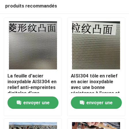
produits recommandés
La feuille d'acier
AISI304 tôle en relief
inoxydable AISI304 en
en acier inoxydable
relief anti-empreintes
avec une bonne
À la maison
digitales d'une
résistance à l'usure et
épaisseur de 0,4 à 3,0
une surface en relief
envoyer une
envoyer une
mm pour les
pour applications
Produits
applications
décoratives
demande
demande
architecturales
Vidéos