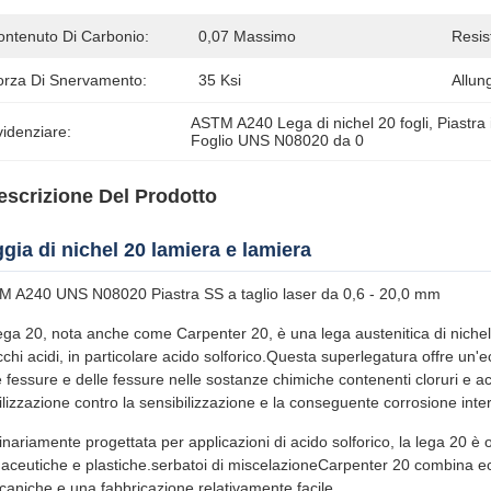
ontenuto Di Carbonio:
0,07 Massimo
Resis
orza Di Snervamento:
35 Ksi
Allun
ASTM A240 Lega di nichel 20 fogli
, 
Piastra 
idenziare:
Foglio UNS N08020 da 0
escrizione Del Prodotto
gia di nichel 20 lamiera e lamiera
 A240 UNS N08020 Piastra SS a taglio laser da 0,6 - 20,0 mm
ega 20, nota anche come Carpenter 20, è una lega austenitica di niche
cchi acidi, in particolare acido solforico.Questa superlegatura offre un'
e fessure e delle fessure nelle sostanze chimiche contenenti cloruri e acid
ilizzazione contro la sensibilizzazione e la conseguente corrosione inte
inariamente progettata per applicazioni di acido solforico, la lega 20 è 
aceutiche e plastiche.serbatoi di miscelazioneCarpenter 20 combina ec
aniche e una fabbricazione relativamente facile.