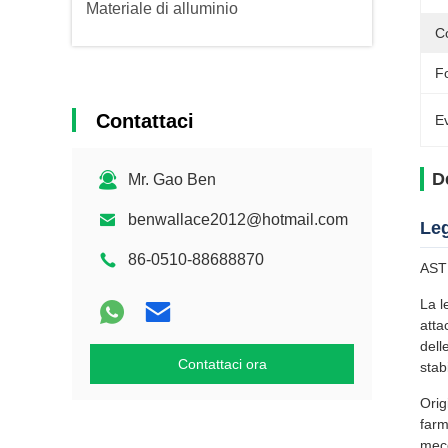
Materiale di alluminio
C
F
Contattaci
Ev
D
Mr. Gao Ben
benwallace2012@hotmail.com
Leg
86-0510-88688870
ASTM
La l
atta
dell
Contattaci ora
stab
Orig
farm
mecc