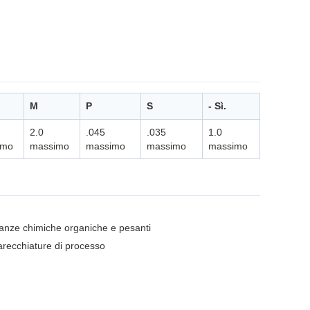
M
P
S
- Sì.
2.0
.045
.035
1.0
imo
massimo
massimo
massimo
massimo
stanze chimiche organiche e pesanti
parecchiature di processo