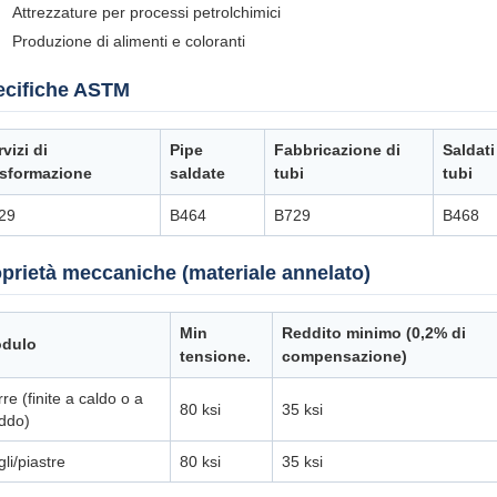
Attrezzature per processi petrolchimici
Produzione di alimenti e coloranti
ecifiche ASTM
vizi di
Pipe
Fabbricazione di
Saldati
asformazione
saldate
tubi
tubi
29
B464
B729
B468
prietà meccaniche (materiale annelato)
Min
Reddito minimo (0,2% di
dulo
tensione.
compensazione)
re (finite a caldo o a
80 ksi
35 ksi
eddo)
li/piastre
80 ksi
35 ksi