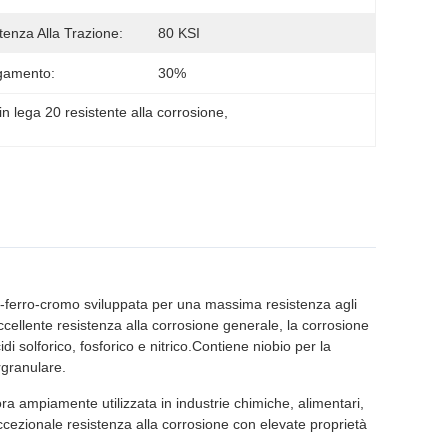
tenza Alla Trazione:
80 KSI
gamento:
30%
in lega 20 resistente alla corrosione
, 
l-ferro-cromo sviluppata per una massima resistenza agli
eccellente resistenza alla corrosione generale, la corrosione
i solforico, fosforico e nitrico.Contiene niobio per la
rgranulare.
ora ampiamente utilizzata in industrie chimiche, alimentari,
cezionale resistenza alla corrosione con elevate proprietà