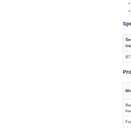
Sp
Ser
tr
B7
Pro
Mo
Bar
fr
Fog