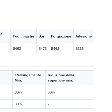
 a
Fogli/piastre
Bar
Forgiazione
Adesione
B463
B473
B462
B366
L'allungamento
Riduzione della
Min.
superficie min.
30%
50%
30%
-