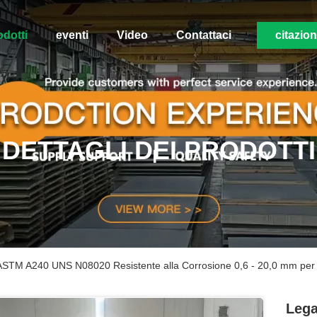
odotti
eventi
Video
Contattaci
citazio
DETTAGLI DEI PRODOTTI
 ASTM A240 UNS N08020 Resistente alla Corrosione 0,6 - 20,0 mm per 
Lega