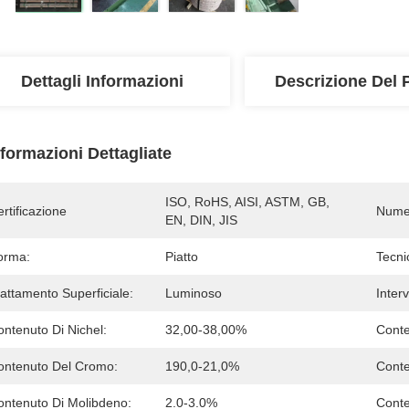
Dettagli Informazioni
Descrizione Del 
nformazioni Dettagliate
ISO, RoHS, AISI, ASTM, GB, 
rtificazione
Numer
EN, DIN, JIS
orma:
Piatto
Tecni
attamento Superficiale:
Luminoso
Inter
ntenuto Di Nichel:
32,00-38,00%
Conte
ontenuto Del Cromo:
190,0-21,0%
Conte
ontenuto Di Molibdeno:
2.0-3.0%
Conte