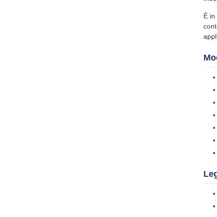
È in
cont
appl
Mod
Leg