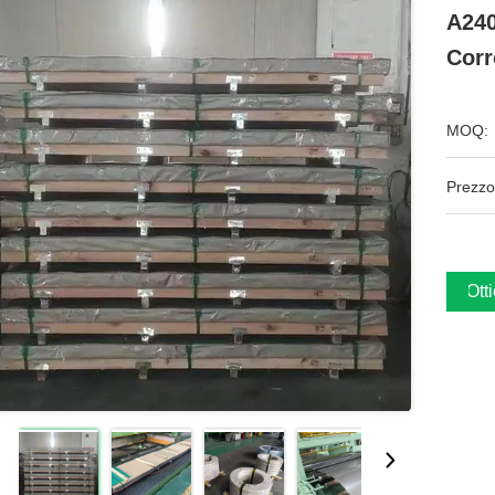
A240
Corr
MOQ:
Prezzo
Ott