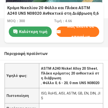
Κράμα Νικελίου 20 Φύλλο και Πλάκα ASTM
A240 UNS N08020 Ανθεκτικό στη Διάβρωση 0,6
- 20,0mm για Κοπή με Λέιζερ
MOQ：300
Τιμή：4.66
Μας ελάτε σε
Καλύτερη τιμή
επαφή με
Περιγραφή προϊόντων
ASTM A240 Nickel Alloy 20 Sheet
,
Πλάκα κράματος 20 ανθεκτικό στ
Υψηλό φως:
η διάβρωση
,
Φύλλο 0
,
6 - 20
,
0 mm UNS N08020
ISO, RoHS, AISI, ASTM, GB, EN, DIN, JI
Πιστοποίηση
S