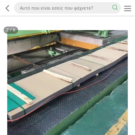
2
/
6