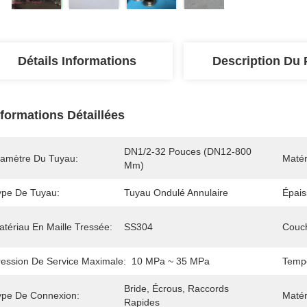
Détails Informations
Description Du 
nformations Détaillées
DN1/2-32 Pouces (DN12-800 
iamètre Du Tuyau:
Matér
Mm)
ype De Tuyau:
Tuyau Ondulé Annulaire
Épais
atériau En Maille Tressée:
SS304
Couch
ression De Service Maximale:
10 MPa ~ 35 MPa
Tempé
Bride, Écrous, Raccords 
ype De Connexion:
Matér
Rapides