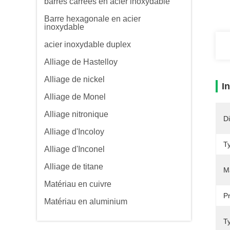
barres carrées en acier inoxydable
Barre hexagonale en acier
inoxydable
acier inoxydable duplex
Alliage de Hastelloy
Alliage de nickel
I
Alliage de Monel
Alliage nitronique
D
Alliage d'Incoloy
T
Alliage d'Inconel
Alliage de titane
M
Matériau en cuivre
P
Matériau en aluminium
T