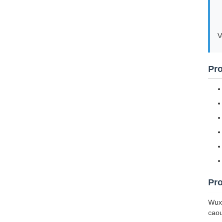
V
Pro
Pro
Wuxi
caou