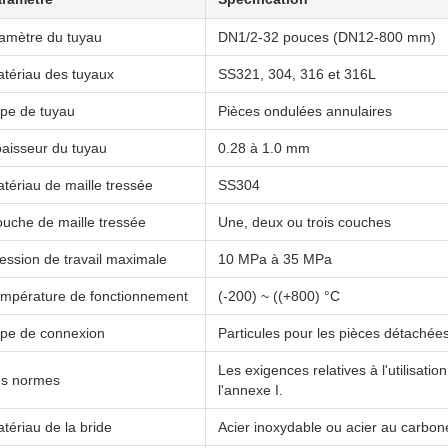
amètre du tuyau
DN1/2-32 pouces (DN12-800 mm)
tériau des tuyaux
SS321, 304, 316 et 316L
pe de tuyau
Pièces ondulées annulaires
aisseur du tuyau
0.28 à 1.0 mm
tériau de maille tressée
SS304
uche de maille tressée
Une, deux ou trois couches
ession de travail maximale
10 MPa à 35 MPa
mpérature de fonctionnement
(-200) ~ ((+800) °C
pe de connexion
Particules pour les pièces détachée
Les exigences relatives à l'utilisat
s normes
l'annexe I.
tériau de la bride
Acier inoxydable ou acier au carbon