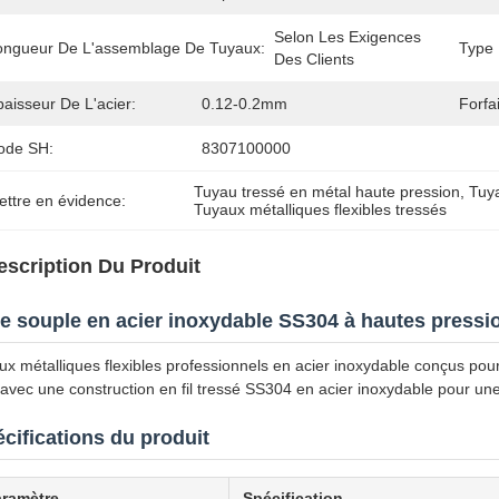
Selon Les Exigences 
ongueur De L'assemblage De Tuyaux:
Type 
Des Clients
aisseur De L'acier:
0.12-0.2mm
Forfa
ode SH:
8307100000
Tuyau tressé en métal haute pression
, 
Tuya
ettre en évidence:
Tuyaux métalliques flexibles tressés
escription Du Produit
e souple en acier inoxydable SS304 à hautes pressi
ux métalliques flexibles professionnels en acier inoxydable conçus pour
avec une construction en fil tressé SS304 en acier inoxydable pour une
cifications du produit
aramètre
Spécification