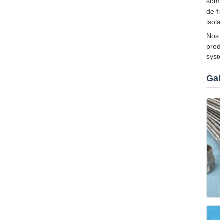
somm
de f
isol
Nos 
prod
syst
Gal