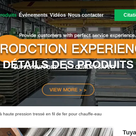
roduits
Événements
Vidéos
Nous contacter
Citat
DÉTAILS DES PRODUITS
 haute pression tressé en fil de fer pour chauffe-eau
Tuya