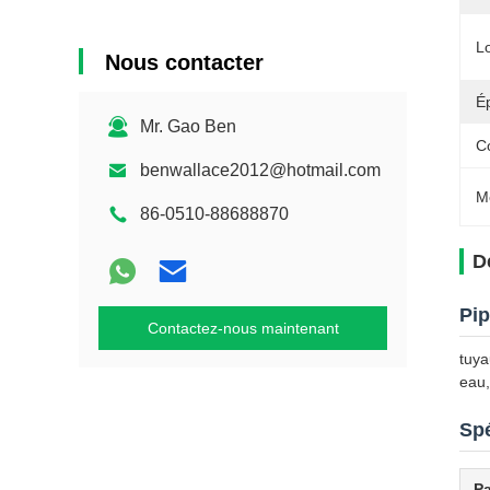
L
Nous contacter
Ép
Mr. Gao Ben
C
benwallace2012@hotmail.com
M
86-0510-88688870
D
Pip
Contactez-nous maintenant
tuya
eau,
Spé
P