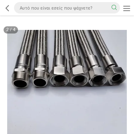
2
/
4