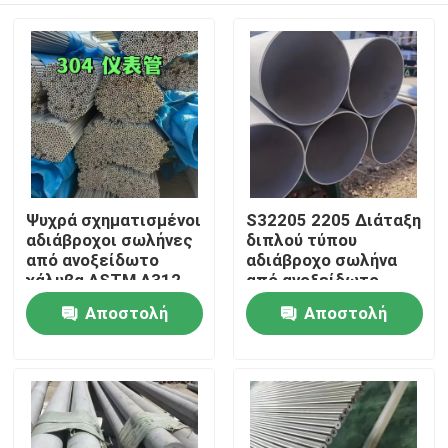
Ψυχρά σχηματισμένοι
S32205 2205 Διάταξη
αδιάβροχοι σωλήνες
διπλού τύπου
από ανοξείδωτο
αδιάβροχο σωλήνα
χάλυβα ASTM A312
από ανοξείδωτο
TP304 με
χάλυβα ASTM
Αποστολή
Αποστολή
Σπίτι
επεξεργασία
A790/790M Υψηλής
επιφάνειας
αντοχής σε διάβρωση
ερώτησης
ερώτησης
παρασκευής OD 6-
Προϊόντα
114mm
Βίντεο