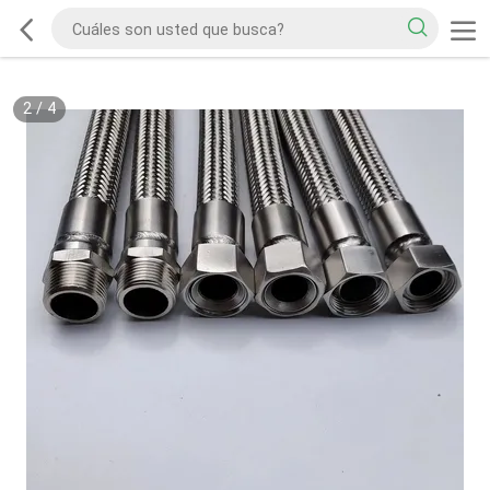
2
/
4