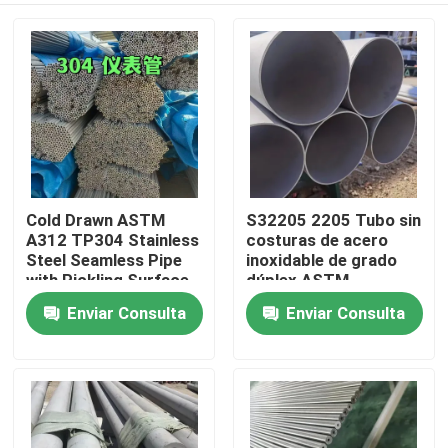
Cold Drawn ASTM
S32205 2205 Tubo sin
A312 TP304 Stainless
costuras de acero
Steel Seamless Pipe
inoxidable de grado
with Pickling Surface
dúplex ASTM
Treatment OD 6-
A790/790M Tubo
Enviar Consulta
Enviar Consulta
En casa
114mm
resistente a la
corrosión de alta
resistencia
Productos
Los vídeos