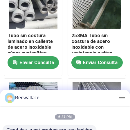
Sobre nosotros
recorrido por la fábrica
Tubo sin costura
253MA Tubo sin
laminado en caliente
costura de acero
de acero inoxidable
inoxidable con
súper austenítico
resistencia a altas
Control de calidad
317L, resistente a la
temperaturas,
Enviar Consulta
Enviar Consulta
corrosión
resistencia a la
corrosión y estructura
Contacta con nosotros
austenítica
Noticias
Benwallace
Casos de trabajo
6:37 PM
Solicitar una cita