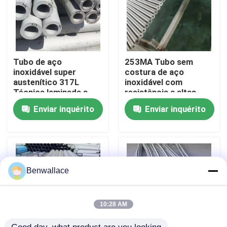
Sobre nós
Visita à fábrica
Tubo de aço
253MA Tubo sem
inoxidável super
costura de aço
austenítico 317L
inoxidável com
Técnica laminada a
resistência a altas
Controle de qualidade
quente Tubo sem
temperaturas,
Enviar inquérito
Enviar inquérito
costura resistente à
resistência à corrosão
corrosão
e estrutura
Contacte-nos
austenítica
Notícias
Benwallace
Casos
10:28 AM
Solicite um orçamento