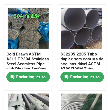
Cold Drawn ASTM
S32205 2205 Tubo
A312 TP304 Stainless
duplex sem costura de
Steel Seamless Pipe
aço inoxidável ASTM
with Pickling Surface
A790/790M Tubo
Treatment OD 6-
resistente à corrosão
Enviar inquérito
Enviar inquérito
Para casa
114mm
de alta resistência
Produtos
Vídeos