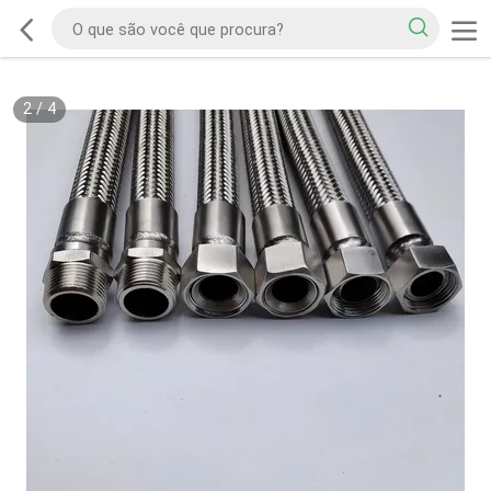
2
/
4