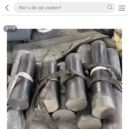
2
/
3