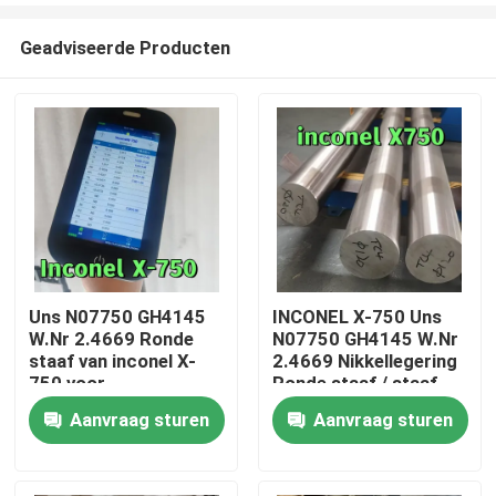
Geadviseerde Producten
Uns N07750 GH4145
INCONEL X-750 Uns
W.Nr 2.4669 Ronde
N07750 GH4145 W.Nr
Huis
staaf van inconel X-
2.4669 Nikkellegering
750 voor
Ronde staaf / staaf
hoogwaardige
Helder en zwart
Aanvraag sturen
Aanvraag sturen
Producten
motorbindingen
oppervlak
Video's