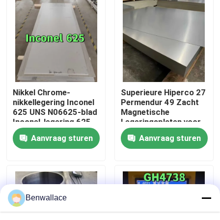
Over ons
fabriekstour
Kwaliteitscontrole
Nikkel Chrome-
Superieure Hiperco 27
nikkellegering Inconel
Permendur 49 Zacht
625 UNS N06625-blad
Magnetische
Neem contact met ons op
Inconel-legering 625
Legeringsplaten voor
blad
Precisie-elektronica
Aanvraag sturen
Aanvraag sturen
Nieuws
Gevallen
Benwallace
Vraag een offerte