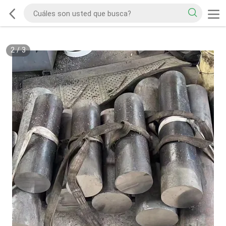
2
/
3