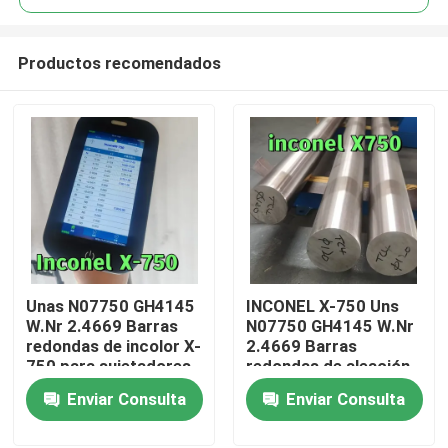
Productos recomendados
Unas N07750 GH4145
INCONEL X-750 Uns
En casa
W.Nr 2.4669 Barras
N07750 GH4145 W.Nr
redondas de incolor X-
2.4669 Barras
750 para sujetadores
redondas de aleación
Productos
de motores de alto
de níquel / varilla
Enviar Consulta
Enviar Consulta
rendimiento
Superficie brillante y
negra
Los vídeos