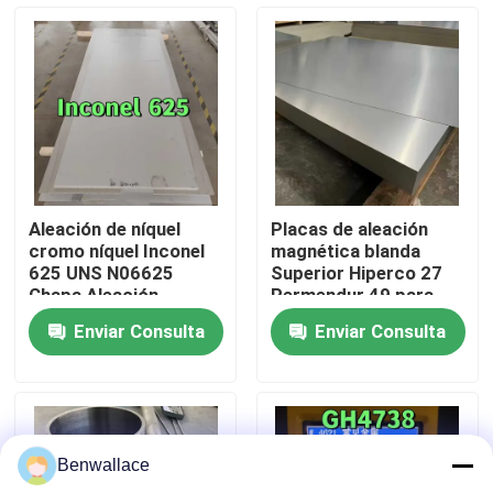
Sobre nosotros
recorrido por la fábrica
Control de calidad
Aleación de níquel
Placas de aleación
cromo níquel Inconel
magnética blanda
Contacta con nosotros
625 UNS N06625
Superior Hiperco 27
Chapa Aleación
Permendur 49 para
Inconel 625 Chapa
electrónica de
Enviar Consulta
Enviar Consulta
precisión
Noticias
Casos de trabajo
Benwallace
Solicitar una cita