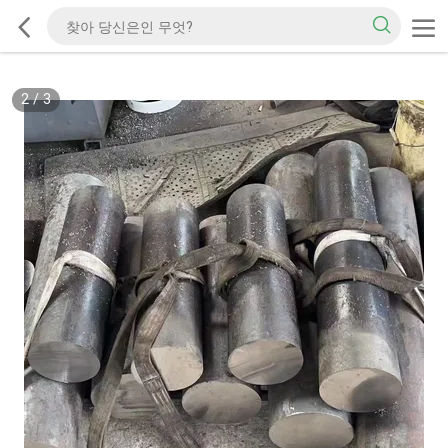
2
/
3