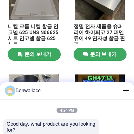
우리 에 관한 것
니켈 크롬 니켈 합금 인
정밀 전자 제품용 슈퍼
코넬 625 UNS N06625
리어 하이퍼코 27 퍼멘
공장 투어
시트 인코넬 합금 625
듀어 49 연자성 합금 판
시트
재
문의 보내기
문의 보내기
품질 관리
저희와 연락
Benwallace
뉴스
4:24 PM
사건
Good day, what product are you looking 
for?
인용 을 요청 하십시오
니켈 합금 파이프 UNS
초연금 강철 Gh4738