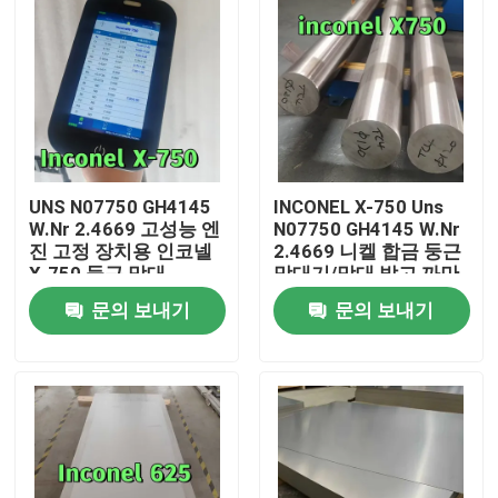
UNS N07750 GH4145
INCONEL X-750 Uns
W.Nr 2.4669 고성능 엔
N07750 GH4145 W.Nr
진 고정 장치용 인코넬
2.4669 니켈 합금 둥근
X-750 둥근 막대
막대기/막대 밝고 까만
표면
문의 보내기
문의 보내기
집
제품
비디오