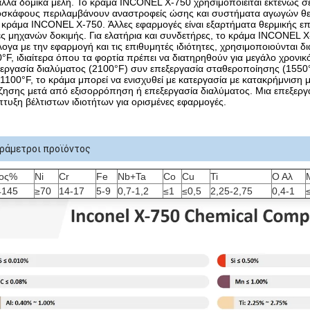
άλλα δομικά μέλη. Το κράμα INCONEL X-750 χρησιμοποιείται εκτενώς
σκάφους περιλαμβάνουν αναστροφείς ώσης και συστήματα αγωγών θερμ
κράμα INCONEL X-750. Άλλες εφαρμογές είναι εξαρτήματα θερμικής επ
ς μηχανών δοκιμής. Για ελατήρια και συνδετήρες, το κράμα INCONEL X
ογα με την εφαρμογή και τις επιθυμητές ιδιότητες, χρησιμοποιούνται δ
°F, ιδιαίτερα όπου τα φορτία πρέπει να διατηρηθούν για μεγάλο χρονικό 
εργασία διαλύματος (2100°F) συν επεξεργασία σταθεροποίησης (1550°
1100°F, το κράμα μπορεί να ενισχυθεί με κατεργασία με κατακρήμνιση 
ζησης μετά από εξισορρόπηση ή επεξεργασία διαλύματος. Μια επεξεργα
τυξη βέλτιστων ιδιοτήτων για ορισμένες εφαρμογές.
ράμετροι προϊόντος
ος%
Ni
Cr
Fe
Nb+Ta
Co
Cu
Ti
Ο Αλ
145
≥70
14-17
5-9
0,7-1,2
≤1
≤0,5
2,25-2,75
0,4-1