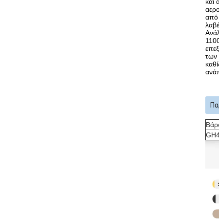
και 
αερο
από 
λαβέ
Ανάλ
1100
επεξ
των 
καθί
ανάπ
Πα
Βάρ
GH4