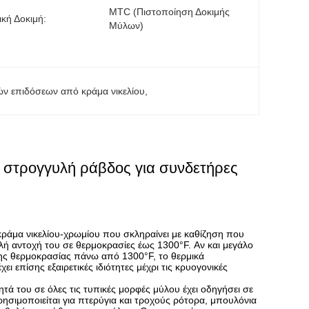
MTC (πιστοποίηση Δοκιμής 
ική Δοκιμή:
Μύλων)
ν επιδόσεων από κράμα νικελίου
, 
 στρογγυλή ράβδος για συνδετήρες
ράμα νικελίου-χρωμίου που σκληραίνει με καθίζηση που
ηλή αντοχή του σε θερμοκρασίες έως 1300°F. Αν και μεγάλο
της θερμοκρασίας πάνω από 1300°F, το θερμικά
ι επίσης εξαιρετικές ιδιότητες μέχρι τις κρυογονικές
ά του σε όλες τις τυπικές μορφές μύλου έχει οδηγήσει σε
ρησιμοποιείται για πτερύγια και τροχούς ρότορα, μπουλόνια