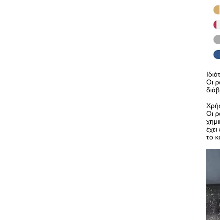
Ιδιό
Οι ρ
διάβ
Χρήσ
Οι ρ
χημι
έχει
το κ