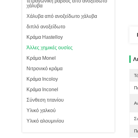
τετραγωνική ράβδος από ανοξείδωτο
χάλυβα
Χάλυβα από ανοξείδωτο χάλυβα
διπλό ανοξείδωτο
Κράμα Hastelloy
Άλλες χημικές ουσίες
Κράμα Monel
Λ
Νιτρονικό κράμα
Τ
Κράμα Incoloy
Π
Κράμα Inconel
Σύνθεση τιτανίου
Α
Υλικό χαλκού
Σ
Υλικό αλουμινίου
Πε