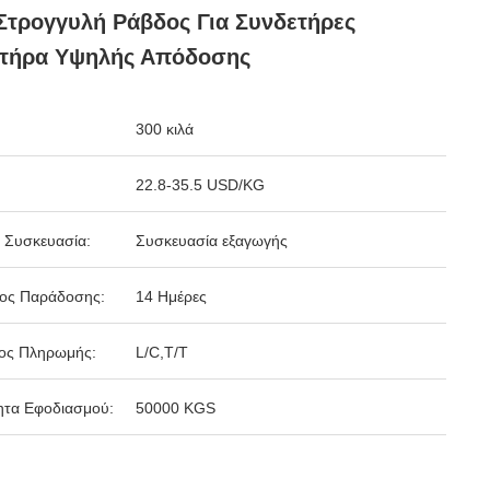
Στρογγυλή Ράβδος Για Συνδετήρες
ητήρα Υψηλής Απόδοσης
300 κιλά
22.8-35.5 USD/KG
 Συσκευασία:
Συσκευασία εξαγωγής
δος Παράδοσης:
14 Ημέρες
ος Πληρωμής:
L/C,T/T
ητα Εφοδιασμού:
50000 KGS