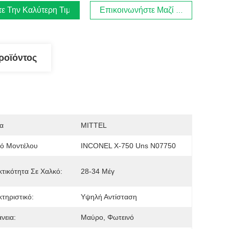
τε Την Καλύτερη Τιμή
Επικοινωνήστε Μαζί Μας
ροϊόντος
α
MITTEL
μό Μοντέλου
INCONEL X-750 Uns N07750
κτικότητα Σε Χαλκό:
28-34 Μέγ
τηριστικό:
Υψηλή Αντίσταση
νεια:
Μαύρο, Φωτεινό