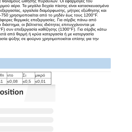
 σε θαλάμους ώθησης πυραύλων. Οι εφαρμογές του
ού αέρα. Τα μεγάλα δοχεία πίεσης είναι κατασκευασμένα
εξεργασίας, εργαλεία διαμόρφωσης, μήτρες εξώθησης και
-750 χρησιμοποιείται από το μηδέν έως τους 1200°F.
ιάφορες θερμικές επεξεργασίες. Για σέρβις πάνω από
διάστημα, οι βέλτιστες ιδιότητες επιτυγχάνονται με
F) συν επεξεργασία καθίζησης (1300°F). Για σέρβις κάτω
μετά από θερμή ή κρύα κατεργασία ή με κατεργασία
σία ψύξης σε φούρνο χρησιμοποιείται επίσης για την
Mn
ντο
Σι
μικρό
≤1
≤0,08
≤0,5
≤0,01