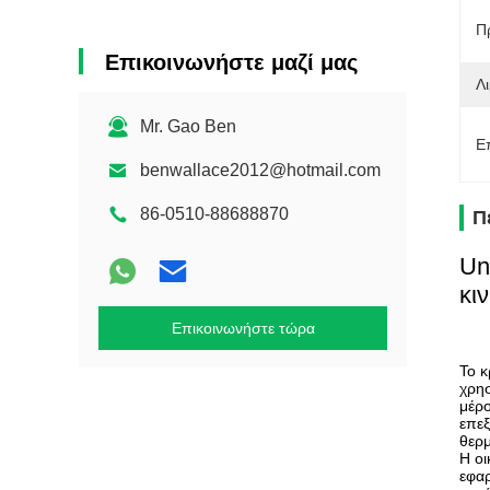
Π
Επικοινωνήστε μαζί μας
Λι
Mr. Gao Ben
Ε
benwallace2012@hotmail.com
86-0510-88688870
Π
Un
κι
Επικοινωνήστε τώρα
Το κ
χρησ
μέρο
επεξ
θερμ
Η οι
εφαρ