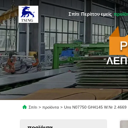
Σπίτι
Περίπου εμείς
προϊό
ΛΕΠ
Σπίτι
>
προϊόντα
>
Uns N07750 GH4145 W.Nr 2.4669 I
προϊόντα