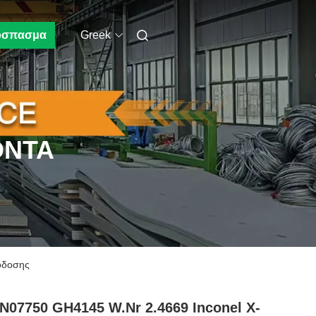
όσπασμα
Greek
ΌΝΤΑ
όδοσης
N07750 GH4145 W.Nr 2.4669 Inconel X-