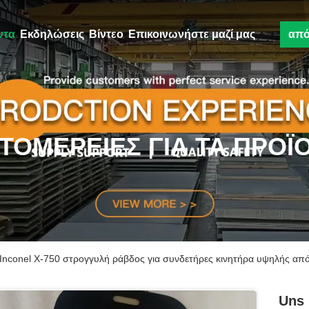
ντα
Εκδηλώσεις
Βίντεο
Επικοινωνήστε μαζί μας
απ
ΤΟΜΈΡΕΙΕΣ ΓΙΑ ΤΑ ΠΡΟΪ
nconel X-750 στρογγυλή ράβδος για συνδετήρες κινητήρα υψηλής απ
Uns 