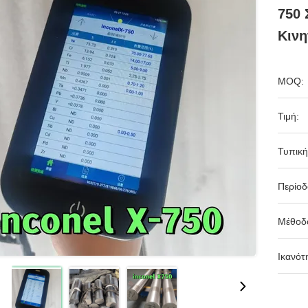
750 
Κιν
MOQ:
Τιμή:
Τυπική
Περίο
Μέθοδ
Ικανότ