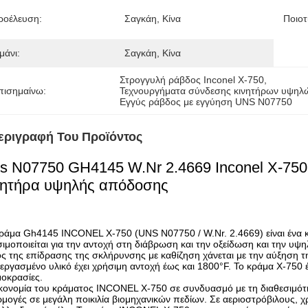
ροέλευση:
Σαγκάη, Κίνα
Ποιοτ
μάνι:
Σαγκάη, Κίνα
Στρογγυλή ράβδος Inconel X-750
, 
πισημαίνω:
Τεχνουργήματα σύνδεσης κινητήρων υψηλώ
Εγγύς ράβδος με εγγύηση UNS N07750
εριγραφή Του Προϊόντος
s N07750 GH4145 W.Nr 2.4669 Inconel X-750
νητήρα υψηλής απόδοσης
ράμα Gh4145 INCONEL X-750 (UNS N07750 / W.Nr. 2.4669) είναι ένα κ
ιμοποιείται για την αντοχή στη διάβρωση και την οξείδωση και την υψ
ς της επίδρασης της σκλήρυνσης με καθίζηση χάνεται με την αύξηση 
εργασμένο υλικό έχει χρήσιμη αντοχή έως και 1800°F. Το κράμα X-750 έχε
οκρασίες.
κονομία του κράματος INCONEL X-750 σε συνδυασμό με τη διαθεσιμότητ
μογές σε μεγάλη ποικιλία βιομηχανικών πεδίων. Σε αεριοστρόβιλους, χ