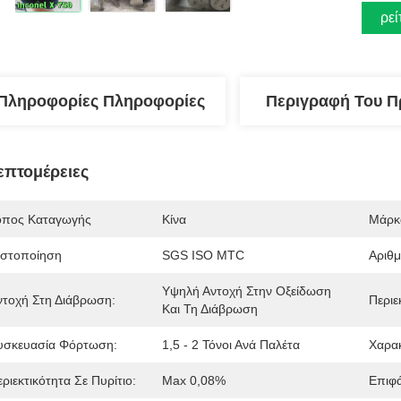
Βρεί
Πληροφορίες Πληροφορίες
Περιγραφή Του Π
επτομέρειες
όπος Καταγωγής
Κίνα
Μάρκ
ιστοποίηση
SGS ISO MTC
Αριθ
Υψηλή Αντοχή Στην Οξείδωση 
ντοχή Στη Διάβρωση:
Περιε
Και Τη Διάβρωση
υσκευασία Φόρτωση:
1,5 - 2 Τόνοι Ανά Παλέτα
Χαρακ
ριεκτικότητα Σε Πυρίτιο:
Max 0,08%
Επιφά