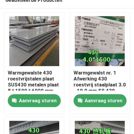
Warmgewalste 430
Warmgewalst nr. 1
roestvrijstalen plaat
Afwerking 430
SUS430 metalen plaat
roestvrij staalplaat 3.0
8 * 1500 * 6000 mm
- 10.0 mm SS 430
Huis
met NO.1-oppervlak
Plaat van TISCO
Aanvraag sturen
Aanvraag sturen
Producten
Video's