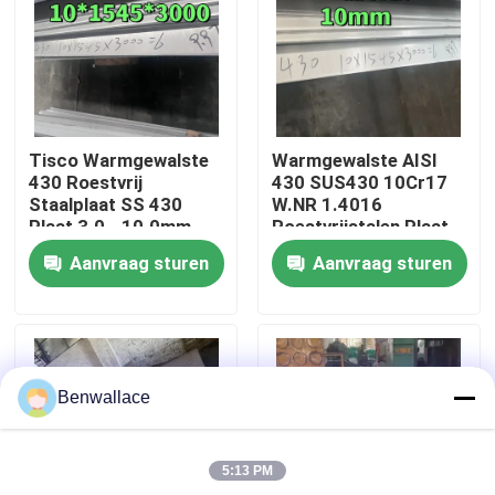
Over ons
fabriekstour
Tisco Warmgewalste
Warmgewalste AISI
430 Roestvrij
430 SUS430 10Cr17
Kwaliteitscontrole
Staalplaat SS 430
W.NR 1.4016
Plaat 3.0 - 10.0mm
Roestvrijstalen Plaat
No.1 Oppervlak
10*1500*6000 NO.1
Aanvraag sturen
Aanvraag sturen
Oppervlak
Neem contact met ons op
Nieuws
Benwallace
Gevallen
5:13 PM
Vraag een offerte