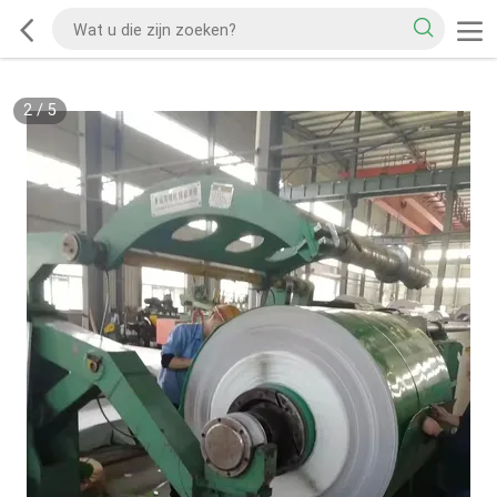
2
/
5