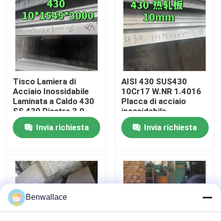
Su di noi
visita della fabbrica
Tisco Lamiera di
AISI 430 SUS430
Controllo della qualità
Acciaio Inossidabile
10Cr17 W.NR 1.4016
Laminata a Caldo 430
Placca di acciaio
SS 430 Piastra 3.0 -
inossidabile
10.0mm Superficie
10*1500*6000
Contattaci
Invia richiesta
Invia richiesta
No.1
Superficie NO.1
Notizie
Casi
Benwallace
Chiedi un preventivo