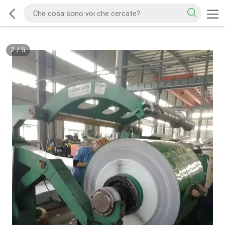
2
/
5