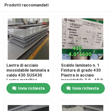
Prodotti raccomandati
Lastra di acciaio
Scaldo laminato n. 1
inossidabile laminata a
Finitura di grado 430
caldo 430 SUS430
Piastra in acciaio
Casa.
Lastra metallica
inossidabile 3.0 - 10,0
8*1500*6000mm con
mm SS 430 Piastra di
Invia richiesta
Invia richiesta
superficie NO.1
TISCO
Prodotti
Video