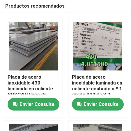
Productos recomendados
Placa de acero
Placa de acero
inoxidable 430
inoxidable laminada en
laminada en caliente
caliente acabado n.º 1
En casa
SUS430 Placa de
grado 430 de 3,0 -
metal
10,0 mm, placa SS
Enviar Consulta
Enviar Consulta
8*1500*6000mm con
430 de TISCO
Productos
superficie NO.1
Los vídeos