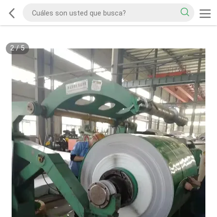
2
/
5