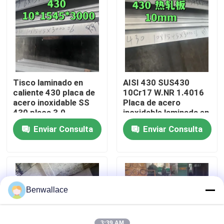
Sobre nosotros
recorrido por la fábrica
Tisco laminado en
AISI 430 SUS430
Control de calidad
caliente 430 placa de
10Cr17 W.NR 1.4016
acero inoxidable SS
Placa de acero
430 placa 3.0 -
inoxidable laminada en
10.0mm No.1
caliente
Contacta con nosotros
Enviar Consulta
Enviar Consulta
superficie
10*1500*6000
Superficie NO.1
Noticias
Casos de trabajo
Benwallace
Solicitar una cita
3:39 AM